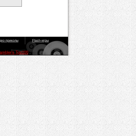
део приколы
Flash-игры