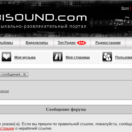
Вход
льбомы
Видеоклипы
Топ Радио
Радиостанции
Моя музыка
Моя страница
Пользов
портал
Сообщение форума
е указан(-а). Если вы пришли по правильной ссылке, пожалуйста, сообщ
страции
о нерабочей ссылке.