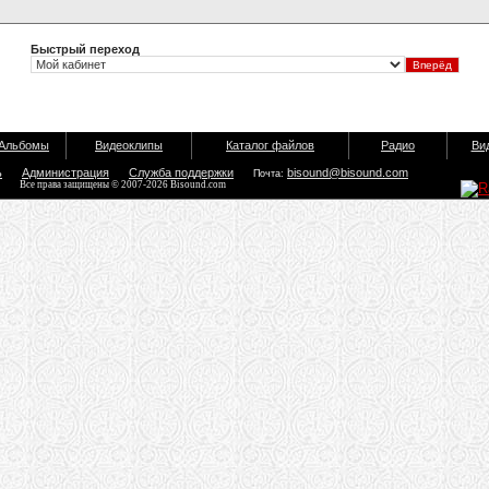
Быстрый переход
Альбомы
Видеоклипы
Каталог файлов
Радио
Ви
ь
Администрация
Служба поддержки
bisound@bisound.com
Почта:
Все права защищены © 2007-2026 Bisound.com