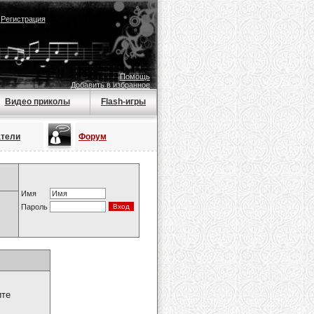
|
Регистрация
Помощь
Добавить в избранное
Видео приколы
Flash-игры
атели
Форум
Имя
Пароль
ите