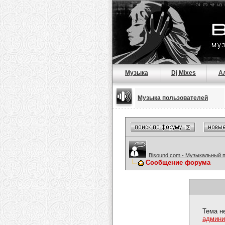
Музыка
Dj Mixes
А
Музыка пользователей
Bisound.com - Музыкальный 
Сообщение форума
Тема н
админи