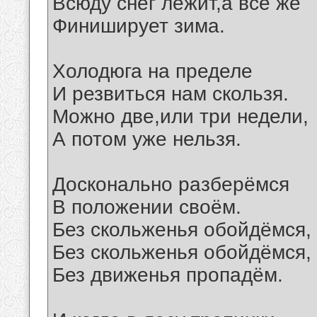
Всюду снег лежит,а всё же
Финиширует зима.
Холодюга на пределе
И резвиться нам скользя.
Можно две,или три недели,
А потом уже нельзя.
Досконально разберёмся
В положении своём.
Без скольженья обойдёмся,
Без скольженья обойдёмся,
Без движенья пропадём.