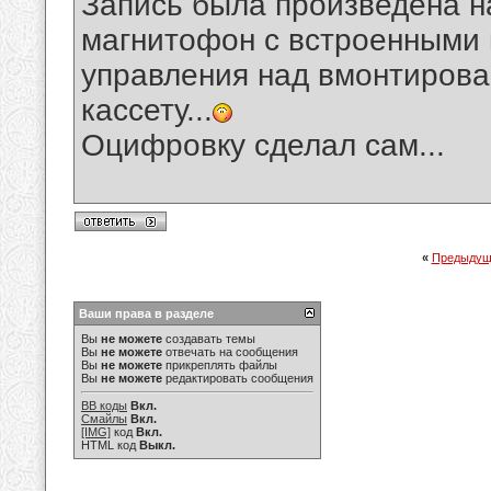
Запись была произведена н
магнитофон с встроенными
управления над вмонтирова
кассету...
Оцифровку сделал сам...
«
Предыдущ
Ваши права в разделе
Вы
не можете
создавать темы
Вы
не можете
отвечать на сообщения
Вы
не можете
прикреплять файлы
Вы
не можете
редактировать сообщения
BB коды
Вкл.
Смайлы
Вкл.
[IMG]
код
Вкл.
HTML код
Выкл.