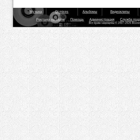
Музыка
Dj mixes
Альбомы
Видеоклипы
Реклама на сайте
Помощь
Администрация
Служба под
Все права защищены © 2007-2026 Bisou