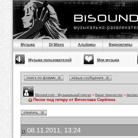
Музыка
Dj Mixes
Альбомы
Видеоклипы
Музыка пользователей
Моя музыка
Bisound.com - Музыкальный портал
>
Ваше творчество
>
Авторс
Песни под гитару от Вячеслава Серёгина
08.11.2011, 13:24