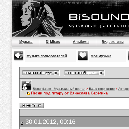
Музыка
Dj Mixes
Альбомы
Видеоклипы
Музыка пользователей
Моя музыка
Bisound.com - Музыкальный портал
>
Ваше творчество
>
Авторс
Песни под гитару от Вячеслава Серёгина
30.01.2012, 00:16