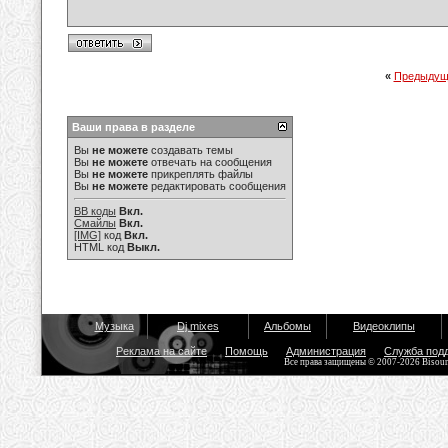
«
Предыдущ
Ваши права в разделе
Вы
не можете
создавать темы
Вы
не можете
отвечать на сообщения
Вы
не можете
прикреплять файлы
Вы
не можете
редактировать сообщения
BB коды
Вкл.
Смайлы
Вкл.
[IMG]
код
Вкл.
HTML код
Выкл.
Музыка
Dj mixes
Альбомы
Видеоклипы
Реклама на сайте
Помощь
Администрация
Служба под
Все права защищены © 2007-2026 Bisou