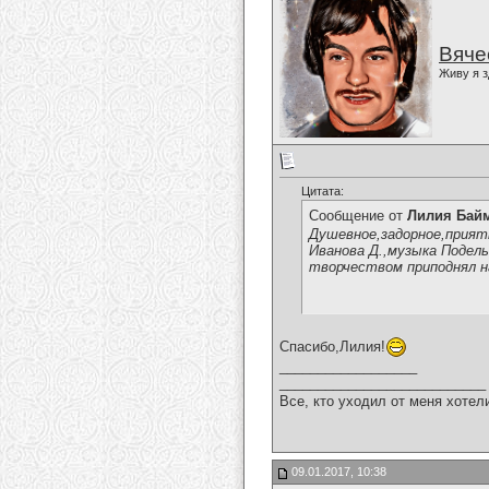
Вяче
Живу я з
Цитата:
Сообщение от
Лилия Бай
Душевное,задорное,прият
Иванова Д.,музыка Подель
творчеством приподнял н
Спасибо,Лилия!
__________________
___________________________
Все, кто уходил от меня хотел
09.01.2017, 10:38