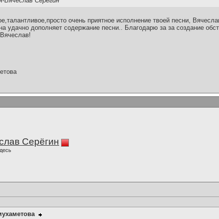
я-Вячеслав Серёгин
е,талантливое,просто очень приятное исполнение твоей песни, Вячесла
на удачно дополняет содержание песни.. Благодарю за за создание обс
 Вячеслав!
етова
слав Серёгин
десь
мухаметова