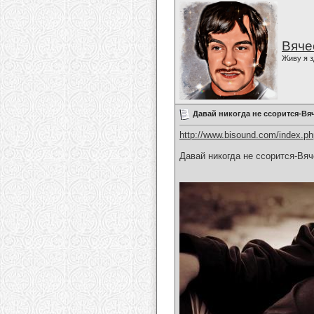
Вяче
Живу я з
Давай никогда не ссорится-Вя
http://www.bisound.com/index.p
Давай никогда не ссорится-Вя