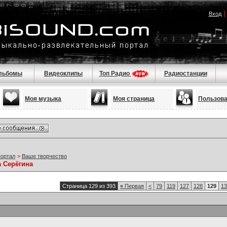
Вход
льбомы
Видеоклипы
Топ Радио
Радиостанции
Моя музыка
Моя страница
Пользов
портал
>
Ваше творчество
а Серёгина
Страница 129 из 393
«
Первая
<
79
119
127
128
129
13