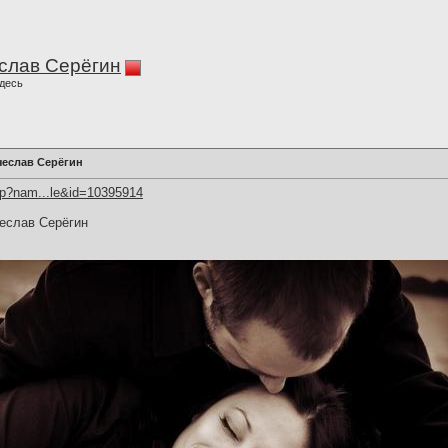
слав Серёгин
десь
чеслав Серёгин
hp?nam...le&id=10395914
чеслав Серёгин