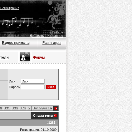
|
Регистрация
Помощь
Добавить в избранное
Видео приколы
Flash-игры
атели
Форум
Имя
Пароль
0
131
139
179
>
Последняя
»
Опции темы
#
1281
Регистрация: 01.10.2009