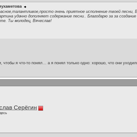
мухаметова
асное,талантливое,просто очень приятное исполнение твоей песни, В
артина удачно дополняет содержание песни.. Благодарю за за создани
те. Ты молодец, Вячеслав!
и, чтобы я что-то понял… а я понял только одно: хорошо, что они уходил
слав Серёгин
десь