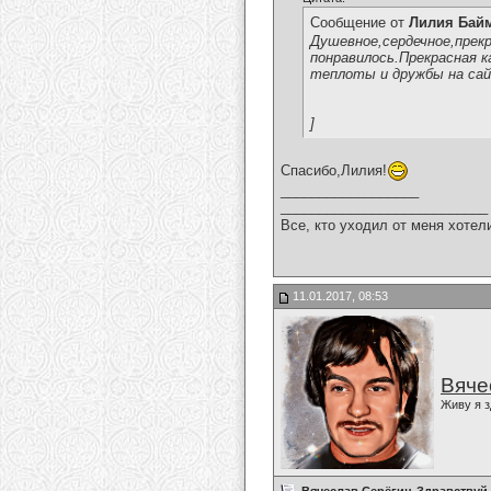
Сообщение от
Лилия Бай
Душевное,сердечное,прекр
понравилось.Прекрасная к
теплоты и дружбы на сай
]
Спасибо,Лилия!
__________________
___________________________
Все, кто уходил от меня хотел
11.01.2017, 08:53
Вяче
Живу я з
Вячеслав Серёгин-Здравствуй