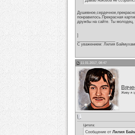
Давай никогда не ссоритс
Душевное,сердечное,прекрасно
понравилось.Прекрасная карти
дружбы на сайте. Ты молодец,
]
__________________
С уважением: Лилия Баймухам
11.01.2017, 08:47
Вяче
Живу я з
Цитата:
Сообщение от
Лилия Бай