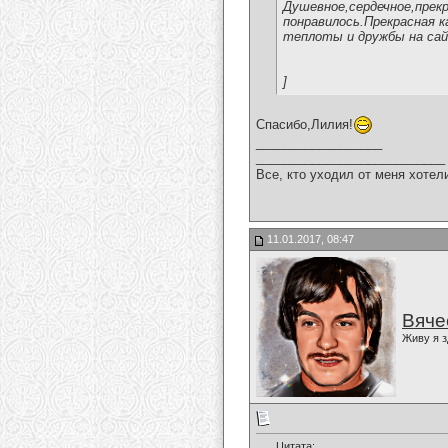
Душевное,сердечное,прекр
понравилось.Прекрасная к
теплоты и дружбы на сай
]
Спасибо,Лилия!
__________________
___________________________
Все, кто уходил от меня хотел
11.01.2017, 08:47
Вяче
Живу я з
Цитата: