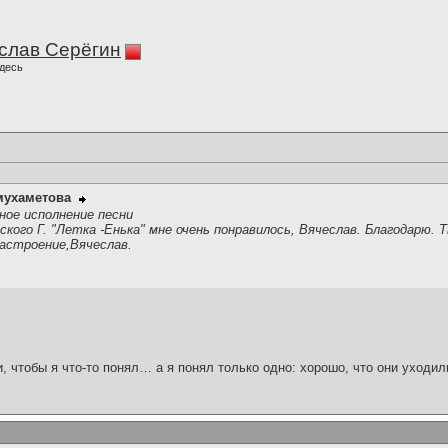
слав Серёгин
десь
мухаметова
ное исполнение песни
ского Г. "Летка -Енька" мне очень понравилось, Вячеслав. Благодарю. 
астроение,Вячеслав.
и, чтобы я что-то понял… а я понял только одно: хорошо, что они уходил