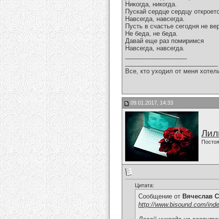
Никогда, никогда.
Пускай сердце сердцу откроет
Навсегда, навсегда.
Пусть в счастье сегодня не вер
Не беда, не беда.
Давай еще раз помиримся
Навсегда, навсегда.
__________________
___________________________
Все, кто уходил от меня хотел
09.01.2017, 14:33
Лил
Постоя
Цитата:
Сообщение от
Вячеслав С
http://www.bisound.com/ind