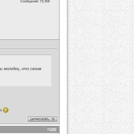
Сообщений: 73,358
Ты молодец ,что своим
и.
#
1282