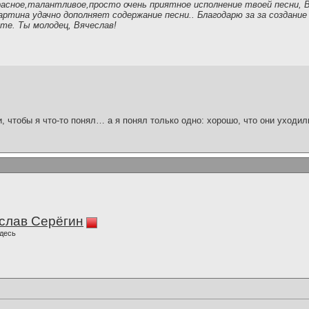
асное,талантливое,просто очень приятное исполнение твоей песни, В
артина удачно дополняет содержание песни.. Благодарю за за создани
те. Ты молодец, Вячеслав!
и, чтобы я что-то понял… а я понял только одно: хорошо, что они уходил
слав Серёгин
десь