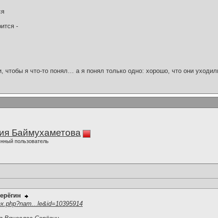
ся
ится -
и, чтобы я что-то понял… а я понял только одно: хорошо, что они уходил
ия Баймухаметова
нный пользователь
ерёгин
ex.php?nam...le&id=10395914