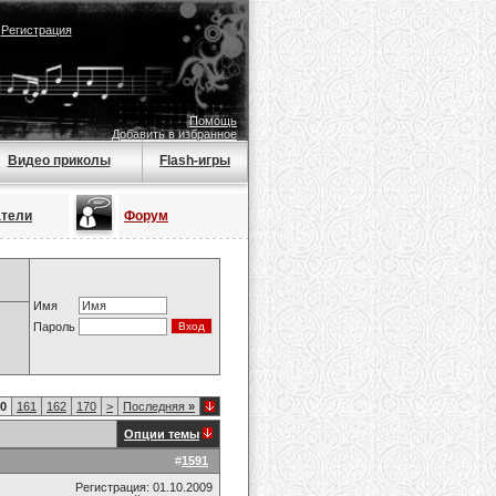
|
Регистрация
Помощь
Добавить в избранное
Видео приколы
Flash-игры
атели
Форум
Имя
Пароль
0
161
162
170
>
Последняя
»
Опции темы
#
1591
Регистрация: 01.10.2009