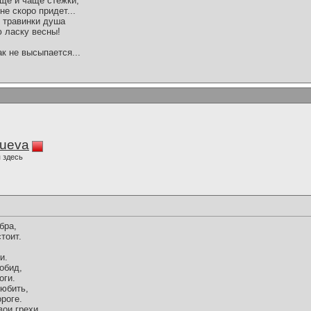
ще и чаще стежки,
не скоро придет...
й травинки душа
ю ласку весны!
ак не высыпается...
lueva
 здесь
бра,
стоит.
и.
обид,
оги.
любить,
роге.
ои грехи,