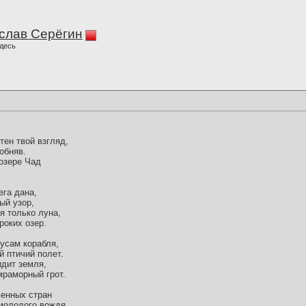
слав Серёгин
десь
тен твой взгляд,
обняв.
 озере Чад
ега дана,
ый узор,
я только луна,
роких озер.
усам корабля,
й птичий полет.
идит земля,
мраморный грот.
венных стран
 молодого вождя,