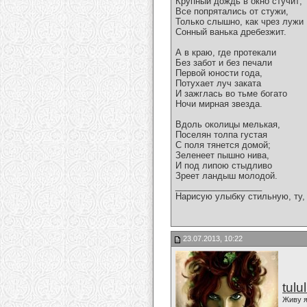
Крупный дождь в окно стучит;
Все попрятались от стужи,
Только слышно, как чрез лужи
Сонный ванька дребезжит.
А в краю, где протекали
Без забот и без печали
Первой юности года,
Потухает луч заката
И зажглась во тьме богато
Ночи мирная звезда.
Вдоль околицы мелькая,
Поселян толпа густая
С поля тянется домой;
Зеленеет пышно нива,
И под липою стыдливо
Зреет ландыш молодой.
__________________
Нарисую улыбку стильную, ту, 
23.07.2013, 10:22
tulu
Живу я