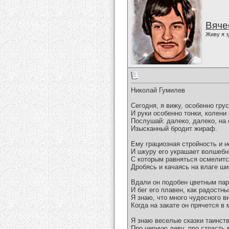
Вяче
Живу я з
Николай Гумилев
Сегодня, я вижу, особенно грус
И руки особенно тонки, колени 
Послушай: далеко, далеко, на
Изысканный бродит жираф.
Ему грациозная стройность и н
И шкуру его украшает волшебн
С которым равняться осмелитс
Дробясь и качаясь на влаге ши
Вдали он подобен цветным пар
И бег его плавен, как радостны
Я знаю, что много чудесного в
Когда на закате он прячется в 
Я знаю веселые сказки таинст
Про черную деву, про страсть