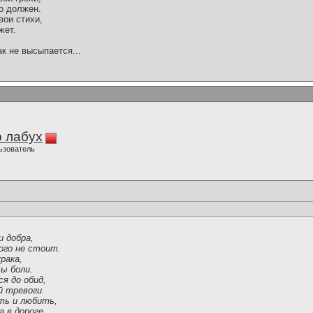
то должен.
вои стихи,
жет.
ак не высыпается...
 лабух
ьзователь
и добра,
ого не стоит.
рака,
ы боли.
я до обид,
й тревоги.
ть и любить,
 в дороге.