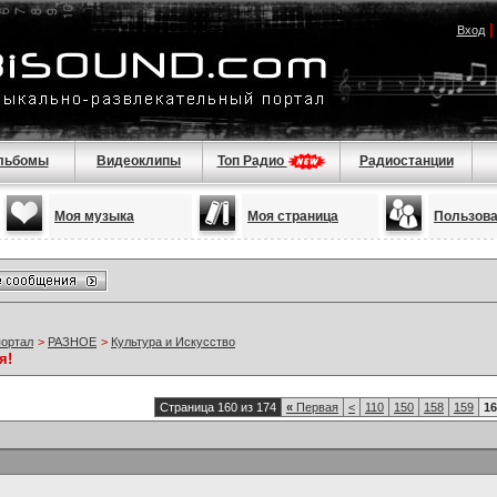
Вход
льбомы
Видеоклипы
Топ Радио
Радиостанции
Моя музыка
Моя страница
Пользов
портал
>
РАЗНОЕ
>
Культура и Искусство
я!
Страница 160 из 174
«
Первая
<
110
150
158
159
16