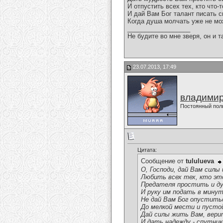
И отпустить всех тех, кто что-
И дай Вам Бог талант писать с
Когда душа молчать уже не мо
__________________
Не будите во мне зверя, он и т
23.07.2013, 17:49
владимир
Постоянный пол
Цитата:
Сообщение от
tululueva
О, Господи, дай Вам силы 
Любить всех тех, кто эт
Предателя простить и ду
И руку им подать в минут
Не дай Вам Бог опуститьс
До мелкой мести и пусто
Дай силы жить Вам, вери
И дать надежду - спутника