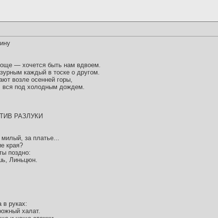
ину
роще — хочется быть нам вдвоем.
зурным каждый в тоске о другом.
ают возле осенней горы,
, вся под холодным дождем.
ТИВ РАЗЛУКИ
 милый, за платье...
ие края?
ты поздно:
ешь, Линьцюн.
 в руках:
рожный халат.