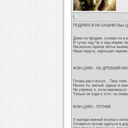
ПОДНЯЛСЯ НА БАШНЮ Ван Ц
Дома ли бродим, гуляем ли в 
В тучах над Чу и над морем ла
Несколько прачек белье выбив
Наша округа, заросшая терном
МЭН Ц3ЯО - НА ДРЕВНИЙ МО
Готова расстаться... Тяну тебя,
Нынче ты, милый, едешь в как
Не упрекну я, если вернешься 
Только не езди в этот, ты зна
МЭН Ц3ЯО - ПУТНИК
У матери нежной иголка и нитка
Готовится путник одеться в до