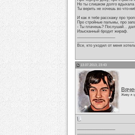
Но ты слишком долго вдыхала
Ты верить не хочешь во что-ни
И как я тебе расскажу про тро
Про стройные пальмы, про зап
- Ты плачешь? Послушай... дал
Изысканный бродит жираф.
__________________
___________________________
Все, кто уходил от меня хотел
13.07.2013, 23:43
Вяче
Живу я з
__________________
___________________________