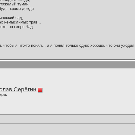
 тяжелый туман,
будь, кроме дождя.
пический сад,
ах немыслимых трав...
еко, на озере Чад
и, чтобы я что-то понял… а я понял только одно: хорошо, что они уходил
слав Серёгин
десь