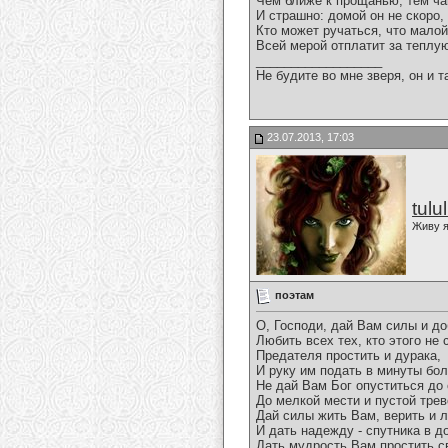
Чем ближе к прощанью, тем ча
И страшно: домой он не скоро, 
Кто может ручаться, что мало
Всей мерой отплатит за теплу
__________________
Не будите во мне зверя, он и т
23.07.2013, 17:03
tulu
Живу я
поэтам
О, Господи, дай Вам силы и до
Любить всех тех, кто этого не 
Предателя простить и дурака,
И руку им подать в минуты бол
Не дай Вам Бог опуститься до 
До мелкой мести и пустой трев
Дай силы жить Вам, верить и 
И дать надежду - спутника в до
Дать мудрость Вам простить св