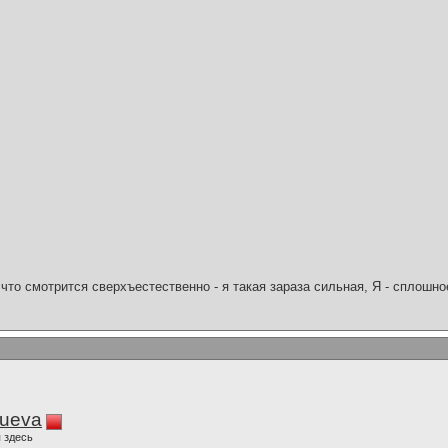
что смотрится сверхъестественно - я такая зараза сильная, Я - сплошн
lueva
 здесь