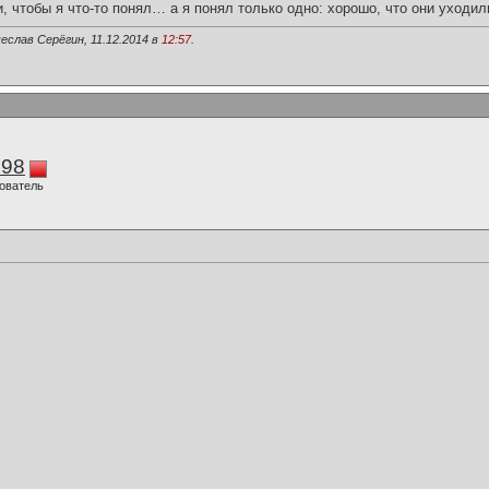
и, чтобы я что-то понял… а я понял только одно: хорошо, что они уходил
еслав Серёгин, 11.12.2014 в
12:57
.
298
ователь