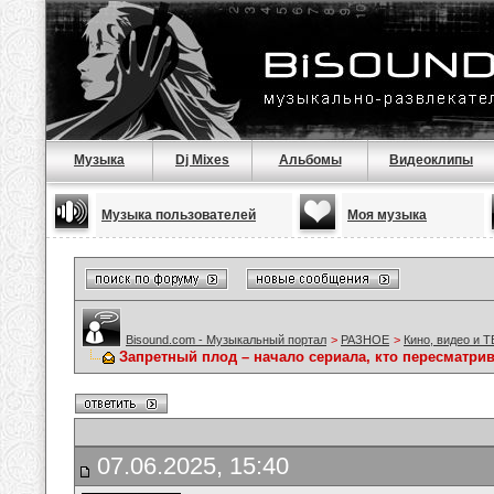
Музыка
Dj Mixes
Альбомы
Видеоклипы
Музыка пользователей
Моя музыка
Bisound.com - Музыкальный портал
>
РАЗНОЕ
>
Кино, видео и Т
Запретный плод – начало сериала, кто пересматри
07.06.2025, 15:40