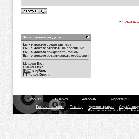
«
Предыдущ
Ваши права в разделе
Вы
не можете
создавать темы
Вы
не можете
отвечать на сообщения
Вы
не можете
прикреплять файлы
Вы
не можете
редактировать сообщения
BB коды
Вкл.
Смайлы
Вкл.
[IMG]
код
Вкл.
HTML код
Выкл.
Музыка
Dj mixes
Альбомы
Видеоклипы
Реклама на сайте
Помощь
Администрация
Служба под
Все права защищены © 2007-2026 Bisou