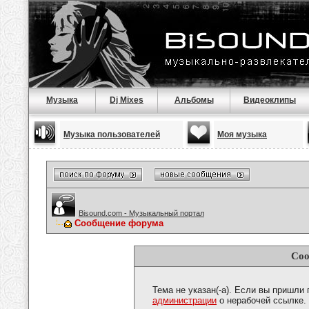
Музыка
Dj Mixes
Альбомы
Видеоклипы
Музыка пользователей
Моя музыка
Bisound.com - Музыкальный портал
Сообщение форума
Соо
Тема не указан(-а). Если вы пришли
администрации
о нерабочей ссылке.