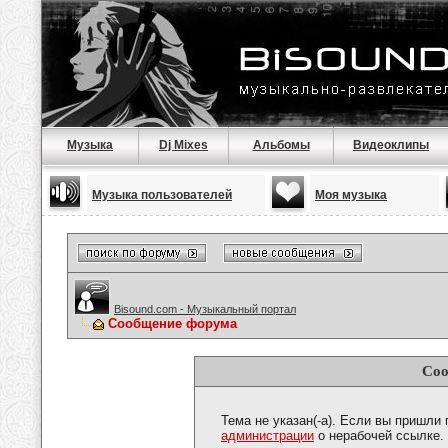
Музыка
Dj Mixes
Альбомы
Видеоклипы
Музыка пользователей
Моя музыка
Bisound.com - Музыкальный портал
Сообщение форума
Соо
Тема не указан(-а). Если вы пришли
администрации
о нерабочей ссылке.