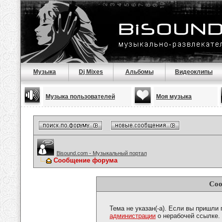
Музыка
Dj Mixes
Альбомы
Видеоклипы
Музыка пользователей
Моя музыка
Bisound.com - Музыкальный портал
Сообщение форума
Соо
Тема не указан(-а). Если вы пришли
администрации
о нерабочей ссылке.