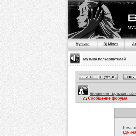
Музыка
Dj Mixes
А
Музыка пользователей
Bisound.com - Музыкальный 
Сообщение форума
Тема н
админи