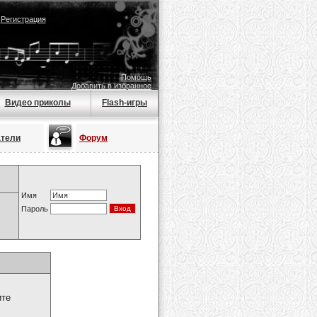
|
Регистрация
Помощь
Добавить в избранное
Видео приколы
Flash-игры
атели
Форум
Имя
Пароль
ите