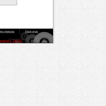
део приколы
Flash-игры