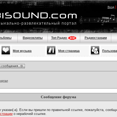
Вход
льбомы
Видеоклипы
Топ Радио
Радиостанции
Моя музыка
Моя страница
Пользов
портал
Сообщение форума
е указан(-а). Если вы пришли по правильной ссылке, пожалуйста, сообщ
страции
о нерабочей ссылке.