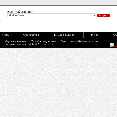
Быстрый переход
Альбомы
Видеоклипы
Каталог файлов
Радио
Ви
ь
Администрация
Служба поддержки
bisound@bisound.com
Почта:
Все права защищены © 2007-2026 Bisound.com