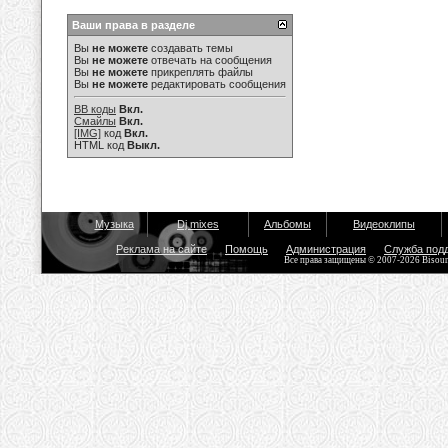
Ваши права в разделе
Вы
не можете
создавать темы
Вы
не можете
отвечать на сообщения
Вы
не можете
прикреплять файлы
Вы
не можете
редактировать сообщения
BB коды
Вкл.
Смайлы
Вкл.
[IMG]
код
Вкл.
HTML код
Выкл.
Музыка
Dj mixes
Альбомы
Видеоклипы
Реклама на сайте
Помощь
Администрация
Служба под
Все права защищены © 2007-2026 Bisou