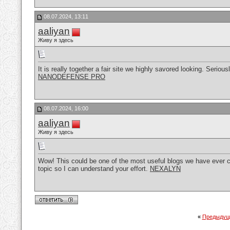
08.07.2024, 13:11
aaliyan
Живу я здесь
It is really together a fair site we highly savored looking. Seriou
NANODEFENSE PRO
08.07.2024, 16:00
aaliyan
Живу я здесь
Wow! This could be one of the most useful blogs we have ever com
topic so I can understand your effort.
NEXALYN
«
Предыдущ