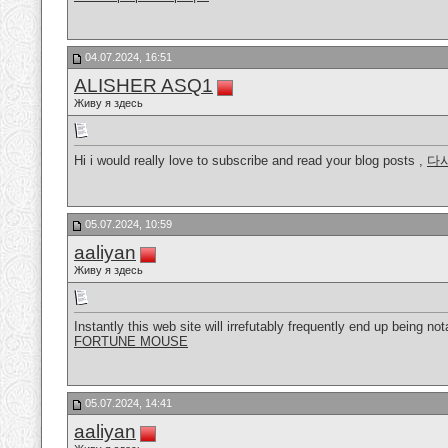
04.07.2024, 16:51
ALISHER ASQ1
Живу я здесь
Hi i would really love to subscribe and read your blog posts ,
다
05.07.2024, 10:59
aaliyan
Живу я здесь
Instantly this web site will irrefutably frequently end up being n
FORTUNE MOUSE
05.07.2024, 14:41
aaliyan