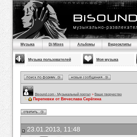
Музыка
Dj Mixes
Альбомы
Видеоклипы
Музыка пользователей
Моя музыка
Bisound.com - Музыкальный портал
>
Ваше творчество
Перепевки от Вячеслава Серёгина
23.01.2013, 11:48