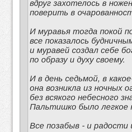
вдруг захотелось в ноже
поверить в очарованност
И муравья тогда покой п
все показалось будничным
и муравей создал себе б
по образу и духу своему.
И в день седьмой, в како
она возникла из ночных о
без всякого небесного зна
Пальтишко было легкое н
Все позабыв - и радости 