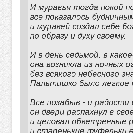
И муравья тогда покой п
все показалось будничным
и муравей создал себе б
по образу и духу своему.
И в день седьмой, в како
она возникла из ночных о
без всякого небесного зна
Пальтишко было легкое н
Все позабыв - и радости 
он двери распахнул в сво
и целовал обветренные р
и старенькие туфельки е