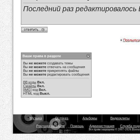
Последний раз редактировалось Е
«
Предыдущ
Ваши права в разделе
Вы
не можете
создавать темы
Вы
не можете
отвечать на сообщения
Вы
не можете
прикреплять файлы
Вы
не можете
редактировать сообщения
BB коды
Вкл.
Смайлы
Вкл.
[IMG]
код
Вкл.
HTML код
Выкл.
Музыка
Dj mixes
Альбомы
Видеоклипы
Реклама на сайте
Помощь
Администрация
Служба под
Все права защищены © 2007-2026 Bisou