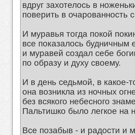
вдруг захотелось в ноженьк
поверить в очарованность 
И муравья тогда покой поки
все показалось будничным е
и муравей создал себе бог
по образу и духу своему.
И в день седьмой, в какое-т
она возникла из ночных огн
без всякого небесного знаме
Пальтишко было легкое на н
Все позабыв - и радости и м