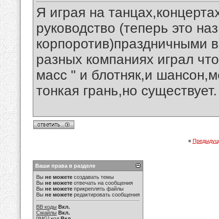
Я играя на танцах,концертах
руководство (теперь это на
корпоротив)праздничными в
разных компаниях играл что
масс " и блотняк,и шансон,
тонкая грань,но существует.
«
Предыдущ
Ваши права в разделе
Вы
не можете
создавать темы
Вы
не можете
отвечать на сообщения
Вы
не можете
прикреплять файлы
Вы
не можете
редактировать сообщения
BB коды
Вкл.
Смайлы
Вкл.
[IMG]
код
Вкл.