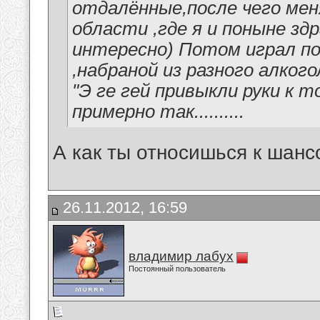
отдалённые,после чего мен
области ,где я и поныне зд
интересно) Потом играл по 
,набраной из разного алкогол
"Э ге гей привыкли руки к 
примерно так..........
А как ты относишься к шанс
26.11.2012, 16:59
владимир лабух
Постоянный пользователь