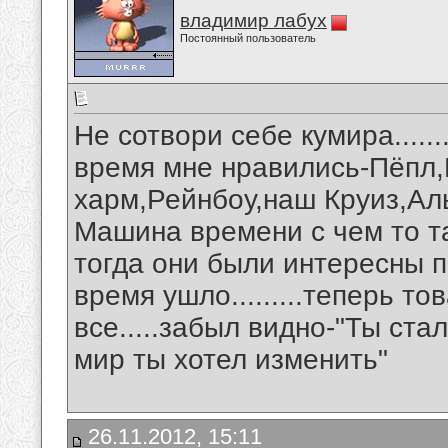
владимир лабух
Постоянный пользователь
Не сотвори себе кумира......
время мне нравились-Пёпл,
харм,Рейнбоу,наш Круиз,Ал
Машина времени с чем то т
тогда они были интересны п
время ушло.........теперь т
все.....забыл видно-"Ты ста
мир ты хотел изменить"
26.11.2012, 15:11