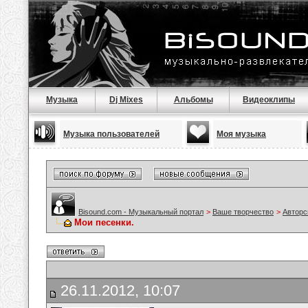
Музыка
Dj Mixes
Альбомы
Видеоклипы
Музыка пользователей
Моя музыка
Bisound.com - Музыкальный портал
>
Ваше творчество
>
Авторс
Мои песенки.
26.11.2012, 10:07