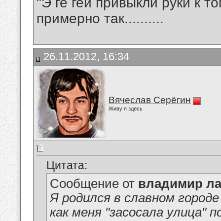
"Э ге гей привыкли руки к т
примерно так..........
26.11.2012, 16:34
Вячеслав Серёгин
Живу я здесь
Цитата:
Сообщение от
владимир ла
Я родился в славном город
как меня "засосала улица" 