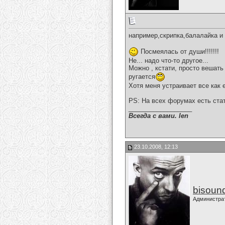
например,скрипка,балалайка и 
Посмеялась от души!!!!!!!
Не... надо что-то другое...
Можно , кстати, просто вешать 
ругается
Хотя меня устраивает все как 
PS: На всех форумах есть ста
__________________
Всегда с вами. len
23.10.2008, 12:13
bisoun
Администра