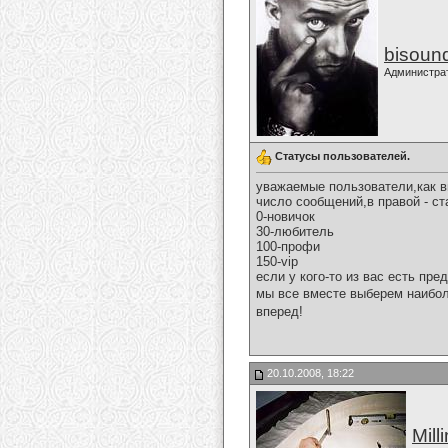
bisoun
Администра
Статусы пользователей.
уважаемые пользователи,как в
число сообщений,в правой - ст
0-новичок
30-любитель
100-профи
150-vip
если у кого-то из вас есть пр
мы все вместе выберем наибол
вперед!
20.10.2008, 18:22
Mill