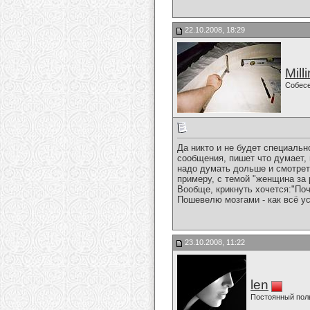
22.10.2008, 18:29
Mill
Собес
Да никто и не будет специальн
сообщения, пишет что думает, 
надо думать дольше и смотреть
примеру, с темой "женщина за р
Вообще, крикнуть хочется:"По
Пошевелю мозгами - как всё у
23.10.2008, 11:22
len
Постоянный пол