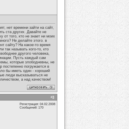
ят, нет времени зайти на сайт,
ть ста других. Давайте не
 от того, кто не знает ни моих
много? Не делайте этого. в
нт сайту? На какое-то время
и так называть кого-то, кто
свободнее другого человека,
инации. Пусть каждый сам
темы, которые злободневны, не
 постепенно погружается в
ло бы иметь один - хороший
ные люди высказываться не
оличеством, а над качеством!
#
3
Регистрация: 04.02.2008
Сообщений: 170