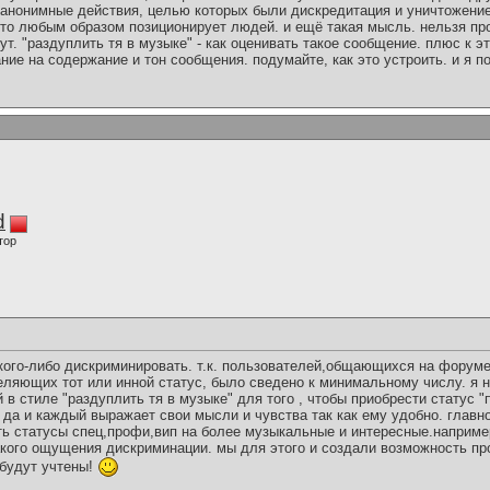
 анонимные действия, целью которых были дискредитация и уничтожение
что любым образом позиционирует людей. и ещё такая мысль. нельзя пр
ут. "раздуплить тя в музыке" - как оценивать такое сообщение. плюс к э
ие на содержание и тон сообщения. подумайте, как это устроить. и я п
d
тор
 кого-либо дискриминировать. т.к. пользователей,общающихся на форум
ляющих тот или инной статус, было сведено к минимальному числу. я н
 в стиле "раздуплить тя в музыке" для того , чтобы приобрести статус 
 да и каждый выражает свои мысли и чувства так как ему удобно. главн
ь статусы спец,профи,вип на более музыкальные и интересные.например
такого ощущения дискриминации. мы для этого и создали возможность п
будут учтены!