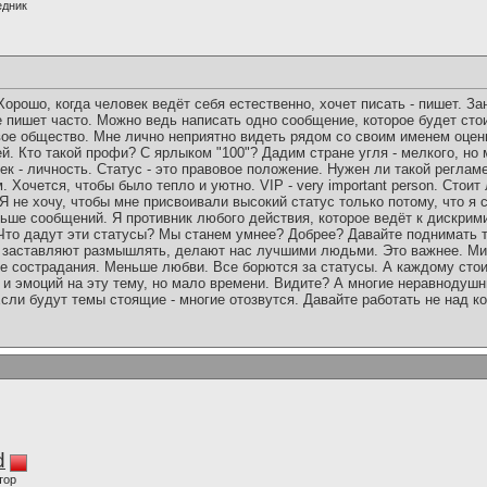
едник
орошо, когда человек ведёт себя естественно, хочет писать - пишет. Зан
 пишет часто. Можно ведь написать одно сообщение, которое будет стои
ое общество. Мне лично неприятно видеть рядом со своим именем оценку
й. Кто такой профи? С ярлыком "100"? Дадим стране угля - мелкого, но 
к - личность. Статус - это правовое положение. Нужен ли такой регламе
 Хочется, чтобы было тепло и уютно. VIP - very important person. Стоит л
Я не хочу, чтобы мне присвоивали высокий статус только потому, что я 
льше сообщений. Я противник любого действия, которое ведёт к дискрим
 Что дадут эти статусы? Мы станем умнее? Добрее? Давайте поднимать 
 заставляют размышлять, делают нас лучшими людьми. Это важнее. Мир
ше сострадания. Меньше любви. Все борются за статусы. А каждому стои
 и эмоций на эту тему, но мало времени. Видите? А многие неравнодуш
сли будут темы стоящие - многие отозвутся. Давайте работать не над к
d
тор