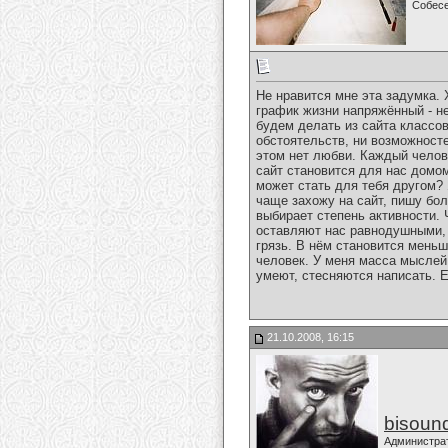
Собес
Не нравится мне эта задумка. Х
график жизни напряжённый - не
будем делать из сайта классов
обстоятельств, ни возможносте
этом нет любви. Каждый челове
сайт становится для нас домом.
может стать для тебя другом? 
чаще захожу на сайт, пишу бо
выбирает степень активности.
оставляют нас равнодушными,
грязь. В нём становится мень
человек. У меня масса мыслей
умеют, стесняются написать. Е
21.10.2008, 16:15
bisoun
Администра