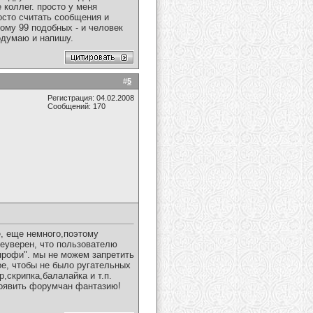
 коллег. просто у меня
осто считать сообщения и
тому 99 подобных - и человек
одумаю и напишу.
#
5
Регистрация: 04.02.2008
Сообщений: 170
е, еще немного,поэтому
еуверен, что пользователю
"профи". мы не можем запретить
ое, чтобы не было ругательных
,скрипка,балалайка и т.п.
роявить форумчан фантазию!