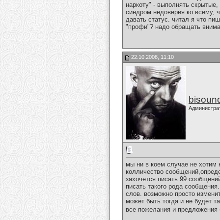
наркоту" - выполнять скрытые,
синдром недоверия ко всему, 
давать статус. читал я что пиш
"профи"? надо обращать вниман
22.10.2008, 11:10
bisoun
Администра
мы ни в коем случае не хотим
колличество сообщений,опреде
захочется писать 99 сообщений
писать такого рода сообщения.
слов. возможно просто изменит
может быть тогда и не будет 
все пожелания и предложения 