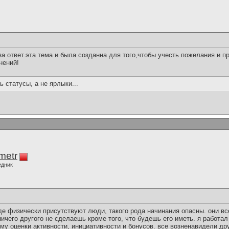
а ответ.эта тема и была созданна для того,чтобы учесть пожелания и 
нений!
ь статусы, а не ярлыки...
imetr
едник
где физически присутствуют люди, такого рода начинания опасны. они вс
ничего другого не сделаешь кроме того, что будешь его иметь. я работал
му оценки активности, инициативности и бонусов. все возненавидели др