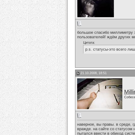
большое спасибо миллиметру з
пользователей! ждём других м
Цитата:
p.s. статусы-это всего лиш
21.10.2008, 18:51
Mill
Собес
наверное, вы правы. в среде, 
вражде. на сайте со статусом 
пытался ввести в обиход систе