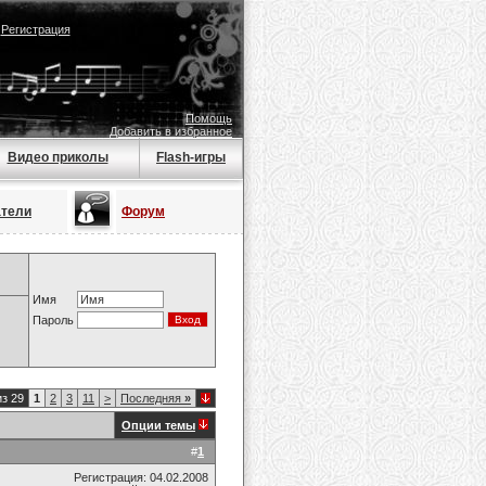
|
Регистрация
Помощь
Добавить в избранное
Видео приколы
Flash-игры
атели
Форум
Имя
Пароль
из 29
1
2
3
11
>
Последняя
»
Опции темы
#
1
Регистрация: 04.02.2008