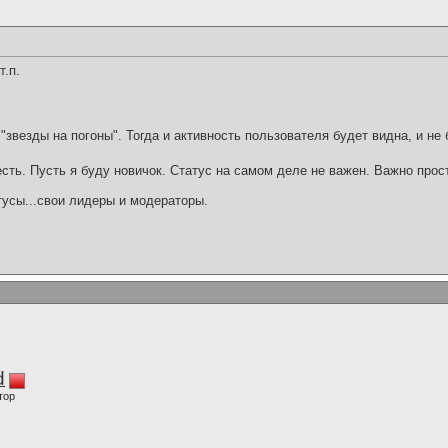
т.п.
"звезды на погоны". Тогда и активность пользователя будет видна, и не б
есть. Пусть я буду новичок. Статус на самом деле не важен. Важно про
тусы...свои лидеры и модераторы.
d
тор