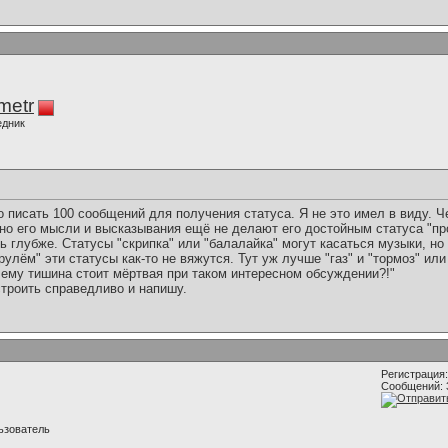
imetr
едник
о писать 100 сообщений для получения статуса. Я не это имел в виду. 
но его мысли и высказывания ещё не делают его достойным статуса "пр
 глубже. Статусы "скрипка" или "балалайка" могут касаться музыки, но
улём" эти статусы как-то не вяжутся. Тут уж лучше "газ" и "тормоз" или
чему тишина стоит мёртвая при таком интересном обсуждении?!"
строить справедливо и напишу.
Регистрация:
Сообщений: 
ьзователь