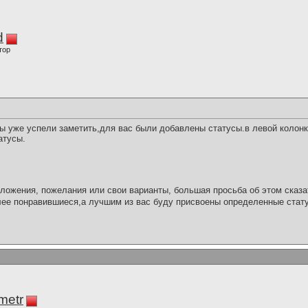
d
тор
ы уже успели заметить,для вас были добавлены статусы.в левой колон
атусы.
едложения, пожелания или свои варианты, большая просьба об этом сказ
ее понравившиеся,а лучшим из вас буду присвоены определенные стат
imetr