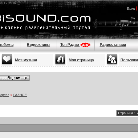
Вход
льбомы
Видеоклипы
Топ Радио
Радиостанции
Моя музыка
Моя страница
Пользов
портал
>
РАЗНОЕ
Страница 1 