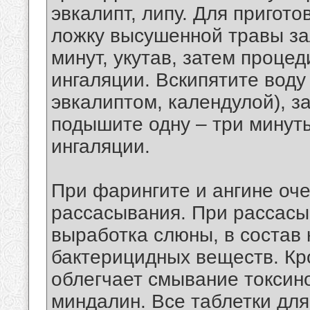
эвкалипт, липу. Для пригот
ложку высушенной травы зал
минут, укутав, затем проце
ингаляции. Вскипятите воду
эвкалиптом, календулой), з
подышите одну – три минуты
ингаляции.
При фарингите и ангине оче
рассасывания. При рассасы
выработка слюны, в состав 
бактерицидных веществ. Кр
облегчает смывание токсино
миндалин. Все таблетки дл