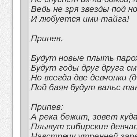
Ведь не зря звезды под н
И любуется ими тайга!
Припев.
Будут новые плыть паро
Будут годы друг друга с
Но всегда две девчонки (
Под баян будут вальс та
Припев:
А река бежит, зовет куда
Плывут сибирские девча
Навстречу утренней зар