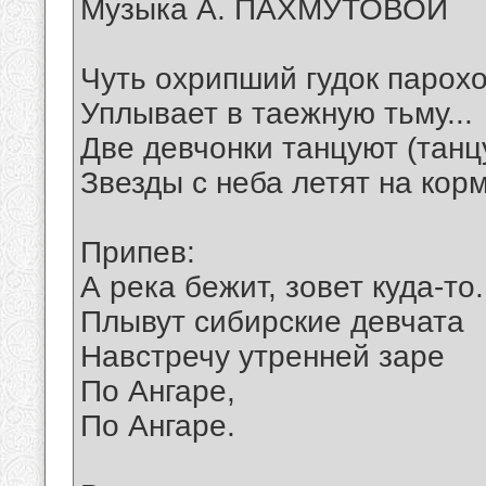
Музыка А. ПАХМУТОВОЙ
Чуть охрипший гудок парох
Уплывает в таежную тьму...
Две девчонки танцуют (танц
Звезды с неба летят на корм
Припев:
А река бежит, зовет куда-то.
Плывут сибирские девчата
Навстречу утренней заре
По Ангаре,
По Ангаре.