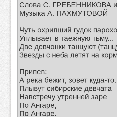
Слова С. ГРЕБЕННИКОВА 
Музыка А. ПАХМУТОВОЙ
Чуть охрипший гудок парох
Уплывает в таежную тьму...
Две девчонки танцуют (танц
Звезды с неба летят на корм
Припев:
А река бежит, зовет куда-то.
Плывут сибирские девчата
Навстречу утренней заре
По Ангаре,
По Ангаре.