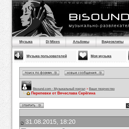
Музыка
Dj Mixes
Альбомы
Видеоклипы
Музыка пользователей
Моя музыка
Bisound.com - Музыкальный портал
>
Ваше творчество
Перепевки от Вячеслава Серёгина
С
31.08.2015, 18:20