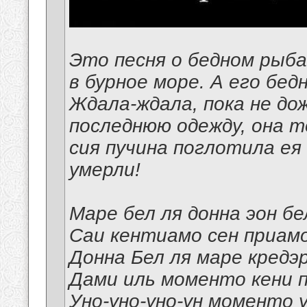
Это песня о бедном рыба
в бурное море. А его бед
Ждала-ждала, пока не дож
последнюю одежду, она т
сия пучина поглотила ея
умерли!
Маре бел ля донна эон б
Саи кентиамо сен приам
Донна Бел ля маре кредэ
Дами иль моменто кени 
Уно-уно-уно-ун моменто 