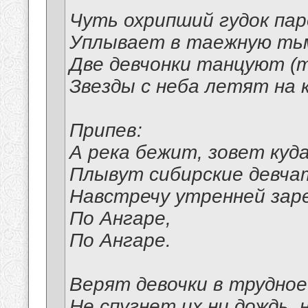
Чуть охрипший гудок пар
Уплывает в таежную тьм
Две девчонки танцуют (т
Звезды с неба летят на 
Припев:
А река бежит, зовет куда
Плывут сибирские девча
Навстречу утренней зар
По Ангаре,
По Ангаре.
Верят девочки в трудное
Не спугнет их ни дождь, н