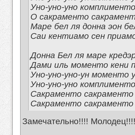
Уно-уно-уно комплимент
О сакраменто сакрамен
Маре бел ля донна эон б
Саи кентиамо сен приам
Донна Бел ля маре кредэ
Дами иль моменто кени 
Уно-уно-уно-ун моменто 
Уно-уно-уно комплимент
Сакраменто сакраменто
Сакраменто сакраменто
Замечательно!!!! Молодец!!!!