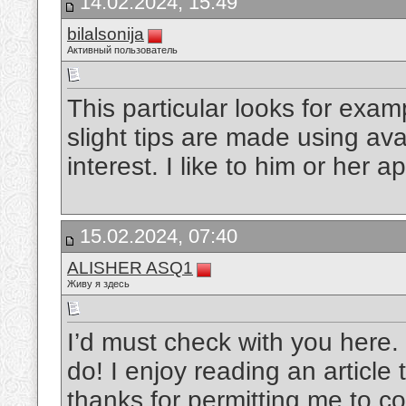
14.02.2024, 15:49
bilalsonija
Активный пользователь
This particular looks for exam
slight tips are made using avai
interest. I like to him or her a
15.02.2024, 07:40
ALISHER ASQ1
Живу я здесь
I’d must check with you here. 
do! I enjoy reading an article
thanks for permitting me to 