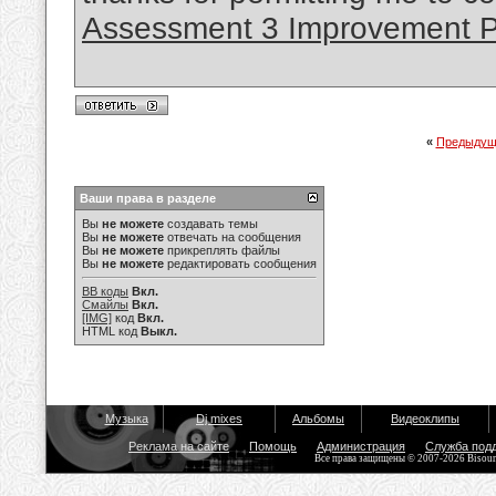
Assessment 3 Improvement Pl
«
Предыдущ
Ваши права в разделе
Вы
не можете
создавать темы
Вы
не можете
отвечать на сообщения
Вы
не можете
прикреплять файлы
Вы
не можете
редактировать сообщения
BB коды
Вкл.
Смайлы
Вкл.
[IMG]
код
Вкл.
HTML код
Выкл.
Музыка
Dj mixes
Альбомы
Видеоклипы
Реклама на сайте
Помощь
Администрация
Служба под
Все права защищены © 2007-2026 Bisou