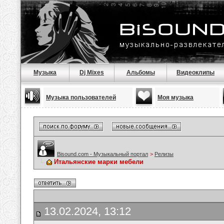
Музыка
Dj Mixes
Альбомы
Видеоклипы
Музыка пользователей
Моя музыка
Bisound.com - Музыкальный портал
>
Релизы
Итальянские марки мебели
13.02.2024, 13:12