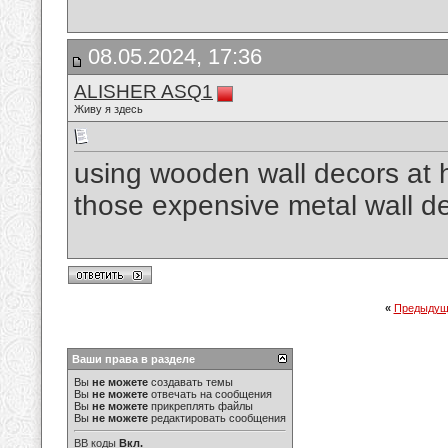
08.05.2024, 17:36
ALISHER ASQ1
Живу я здесь
using wooden wall decors at h
those expensive metal wall d
«
Предыдущ
Ваши права в разделе
Вы
не можете
создавать темы
Вы
не можете
отвечать на сообщения
Вы
не можете
прикреплять файлы
Вы
не можете
редактировать сообщения
BB коды
Вкл.