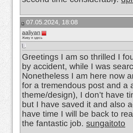
07.05.2024, 18:08
aaliyan
Живу я здесь
Greetings I am so thrilled I f
by accident, while I was sear
Nonetheless I am here now and
for a tremendous post and a all
theme/design), I don’t have tim
but I have saved it and also
have time I will be back to 
the fantastic job.
sungaitoto