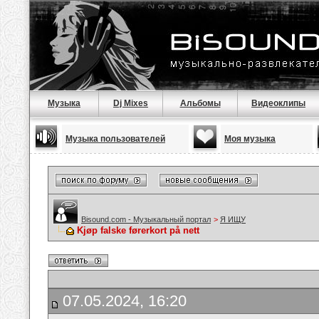
Музыка
Dj Mixes
Альбомы
Видеоклипы
Музыка пользователей
Моя музыка
Bisound.com - Музыкальный портал
>
Я ИЩУ
Kjøp falske førerkort på nett
07.05.2024, 16:20