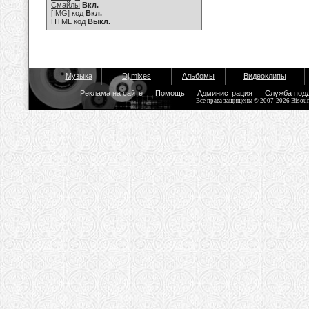
Смайлы
Вкл.
[IMG]
код
Вкл.
HTML код
Выкл.
Музыка
Dj mixes
Альбомы
Видеоклипы
Реклама на сайте
Помощь
Администрация
Служба под
Все права защищены © 2007-2026 Bisou