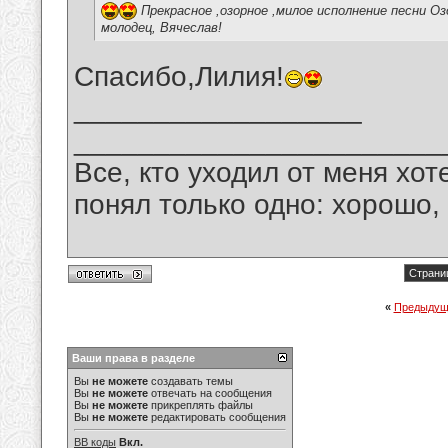
Прекрасное ,озорное ,милое исполнение песни О
молодец, Вячеслав!
Спасибо,Лилия!
__________________
_______________________
Все, кто уходил от меня хот
понял только одно: хорошо,
Страниц
«
Предыдущ
Ваши права в разделе
Вы
не можете
создавать темы
Вы
не можете
отвечать на сообщения
Вы
не можете
прикреплять файлы
Вы
не можете
редактировать сообщения
BB коды
Вкл.