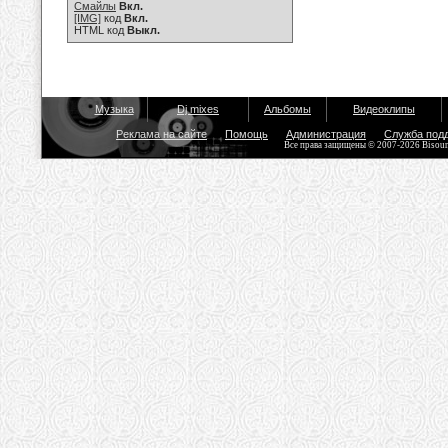
Смайлы
Вкл.
[IMG]
код
Вкл.
HTML код
Выкл.
Музыка
Dj mixes
Альбомы
Видеоклипы
Реклама на сайте
Помощь
Администрация
Служба под
Все права защищены © 2007-2026 Bisou