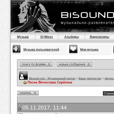
Музыка
Dj Mixes
Альбомы
Видеоклипы
Музыка пользователей
Моя музыка
Bisound.com - Музыкальный портал
>
Ваше творчество
>
Авторс
Песни Вячеслава Серёгина
Страниц
05.11.2017, 11:44