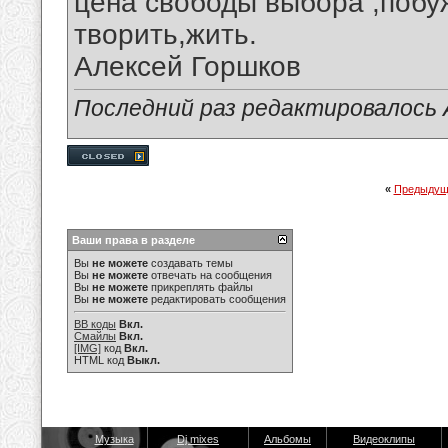
цена свободы выбора ,побу
творить,жить.
Алексей Горшков
Последний раз редактировалось А
«
Предыдущ
Ваши права в разделе
Вы
не можете
создавать темы
Вы
не можете
отвечать на сообщения
Вы
не можете
прикреплять файлы
Вы
не можете
редактировать сообщения
BB коды
Вкл.
Смайлы
Вкл.
[IMG]
код
Вкл.
HTML код
Выкл.
Музыка
Dj mixes
Альбомы
Видеоклипы