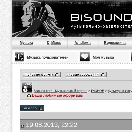
Музыка
Dj Mixes
Альбомы
Видеоклипы
Музыка пользователей
Моя музыка
Bisound.com - Музыкальный портал
>
РАЗНОЕ
>
Культура и Иск
Ваши любимые афоризмы!
19.08.2013, 22:22