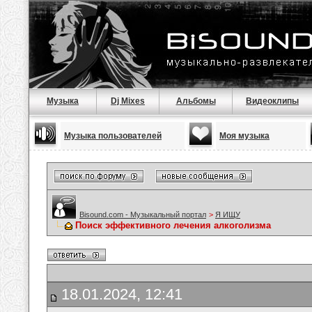
Музыка
Dj Mixes
Альбомы
Видеоклипы
Музыка пользователей
Моя музыка
Bisound.com - Музыкальный портал
>
Я ИЩУ
Поиск эффективного лечения алкоголизма
18.01.2024, 12:41