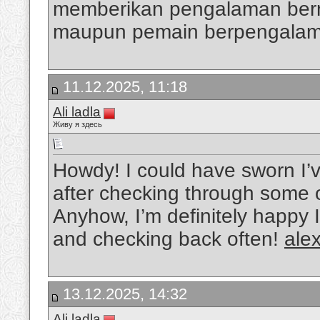
memberikan pengalaman berm
maupun pemain berpengala
11.12.2025, 11:18
Ali ladla
Живу я здесь
Howdy! I could have sworn I’v
after checking through some of
Anyhow, I’m definitely happy I
and checking back often!
alex
13.12.2025, 14:32
Ali ladla