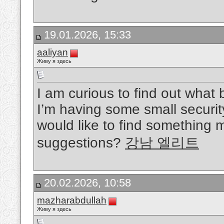
19.01.2026, 15:33
aaliyan
Живу я здесь
I am curious to find out what 
I’m having some small securit
would like to find something
suggestions?
강남 엘리트
20.02.2026, 10:58
mazharabdullah
Живу я здесь