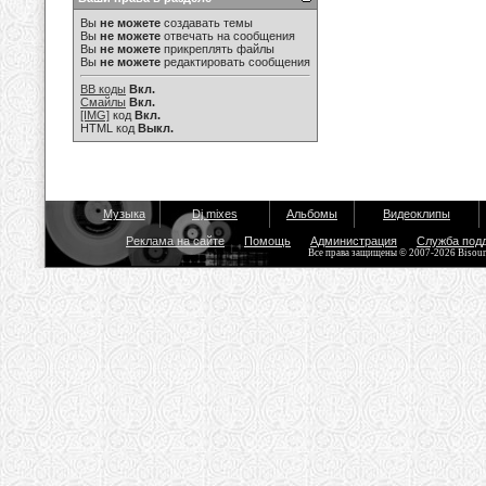
Вы
не можете
создавать темы
Вы
не можете
отвечать на сообщения
Вы
не можете
прикреплять файлы
Вы
не можете
редактировать сообщения
BB коды
Вкл.
Смайлы
Вкл.
[IMG]
код
Вкл.
HTML код
Выкл.
Музыка
Dj mixes
Альбомы
Видеоклипы
Реклама на сайте
Помощь
Администрация
Служба под
Все права защищены © 2007-2026 Bisou