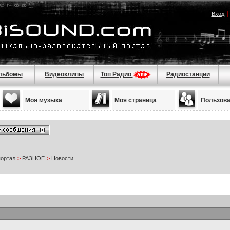
Вход
льбомы
Видеоклипы
Топ Радио
Радиостанции
Моя музыка
Моя страница
Пользов
портал
>
РАЗНОЕ
>
Новости