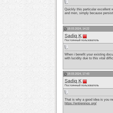
Quickly this particular excellent
and men, simply because persist
18.03.2024, 14:22
Sadiq K
Постоянный пользователь
When i benefit your existing docu
with lucidity due to this vital di
18.03.2024, 17:43
Sadiq K
Постоянный пользователь
That is why a good idea is you ne
https://entreninos.org/