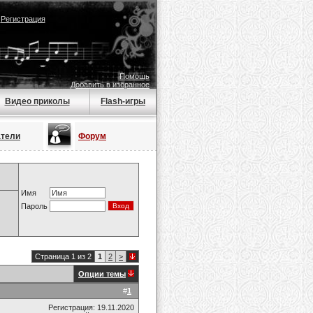
|
Регистрация
Помощь
Добавить в избранное
Видео приколы
Flash-игры
атели
Форум
Имя
Пароль
Страница 1 из 2
1
2
>
Опции темы
#
1
Регистрация: 19.11.2020