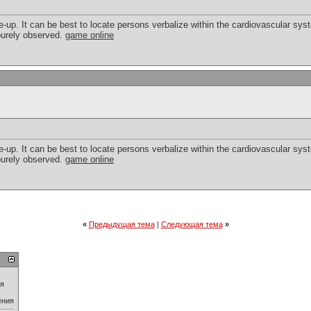
e-up. It can be best to locate persons verbalize within the cardiovascular syst
 purely observed.
game online
e-up. It can be best to locate persons verbalize within the cardiovascular syst
 purely observed.
game online
«
Предыдущая тема
|
Следующая тема
»
ия
ения