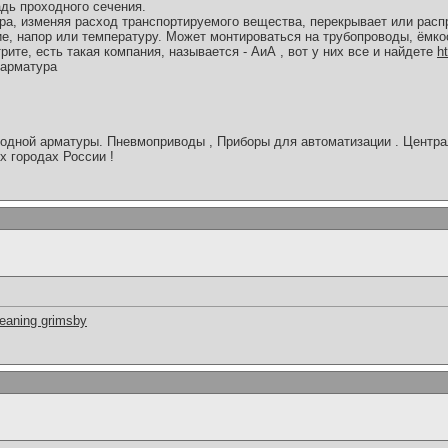
дь проходного сечения.
а, изменяя расход транспортируемого вещества, перекрывает или распр
е, напор или температуру. Может монтироваться на трубопроводы, ёмкос
рите, есть такая компания, называется - АиА , вот у них все и найдете
h
 арматура
одной арматуры. Пневмоприводы , Приборы для автоматизации . Центра
х городах России !
leaning grimsby