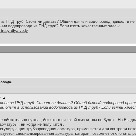
из ПНД труб. Стоит ли делать? Общий дачный водопровод пришел в него
ании водопровода из ПНД труб? Если взять качественные здесь:
e-truby-dlya-vody
ровода.
v
воде из ПНД труб. Стоит ли делать? Общий дачный водопровод прише
ый опыт в использовании водопровода из ПНД труб? Если взять качес
ке обязательно нужна , без этого ни какой жизни там не будет ! Но Вы д
арматуры , ни когда не получится .
о-регулирующая трубопроводная арматура, применяется для контроля пот
ьзуется специализированная арматура, которая позволяет отключать, р