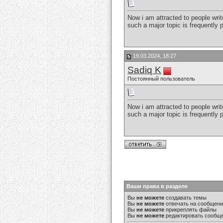
Now i am attracted to people writ
such a major topic is frequently
19.03.2024, 18:27
Sadiq K
Постоянный пользователь
Now i am attracted to people writ
such a major topic is frequently
Ваши права в разделе
Вы
не можете
создавать темы
Вы
не можете
отвечать на сообщен
Вы
не можете
прикреплять файлы
Вы
не можете
редактировать сообщ