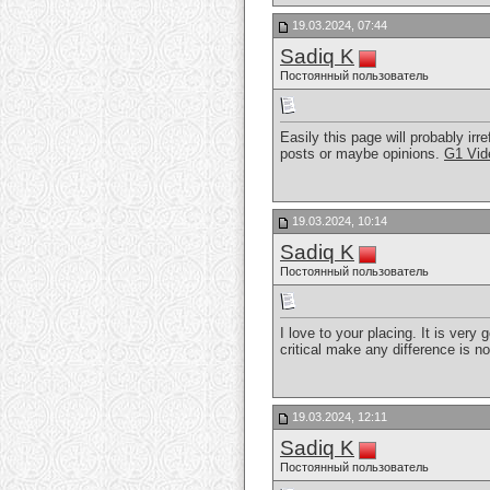
19.03.2024, 07:44
Sadiq K
Постоянный пользователь
Easily this page will probably ir
posts or maybe opinions.
G1 Vid
19.03.2024, 10:14
Sadiq K
Постоянный пользователь
I love to your placing. It is very
critical make any difference is no
19.03.2024, 12:11
Sadiq K
Постоянный пользователь