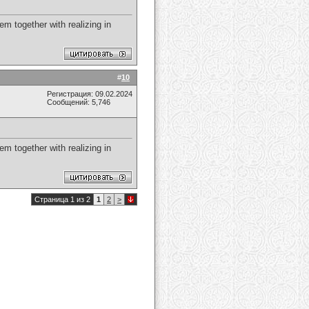
em together with realizing in
#
10
Регистрация: 09.02.2024
Сообщений: 5,746
em together with realizing in
Страница 1 из 2
1
2
>