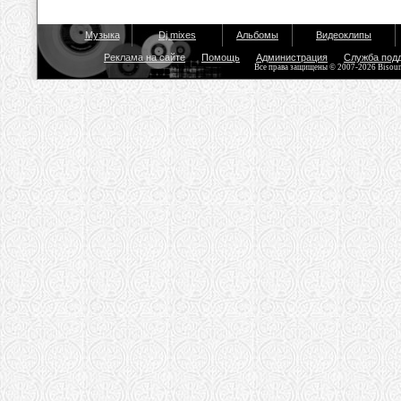
Музыка
Dj mixes
Альбомы
Видеоклипы
Реклама на сайте
Помощь
Администрация
Служба под
Все права защищены © 2007-2026 Bisou