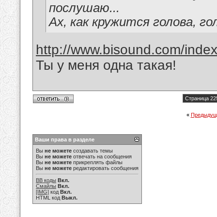
послушаю...
Ах, как кружится голова, го
http://www.bisound.com/inde
Ты у меня одна такая!
Страница 22
«
Предыдущ
Ваши права в разделе
Вы
не можете
создавать темы
Вы
не можете
отвечать на сообщения
Вы
не можете
прикреплять файлы
Вы
не можете
редактировать сообщения
BB коды
Вкл.
Смайлы
Вкл.
[IMG]
код
Вкл.
HTML код
Выкл.