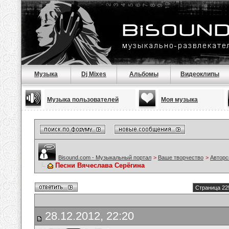
Музыка
Dj Mixes
Альбомы
Видеоклипы
Музыка пользователей
Моя музыка
Bisound.com - Музыкальный портал
>
Ваше творчество
>
Авторс
Песни Вячеслава Серёгина
Страница 22
28.12.2012, 22:20