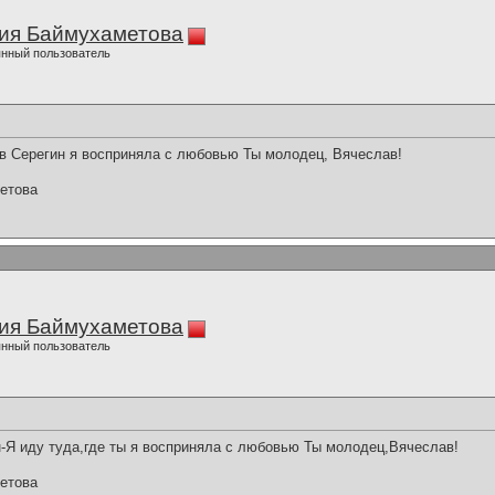
ия Баймухаметова
нный пользователь
в Серегин я восприняла с любовью Ты молодец, Вячеслав!
етова
ия Баймухаметова
нный пользователь
-Я иду туда,где ты я восприняла с любовью Ты молодец,Вячеслав!
етова