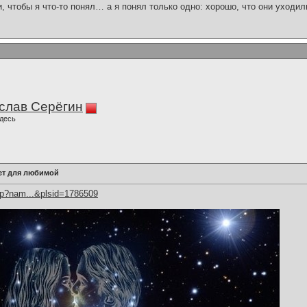
и, чтобы я что-то понял… а я понял только одно: хорошо, что они уходил
слав Серёгин
десь
ет для любимой
hp?nam...&plsid=1786509