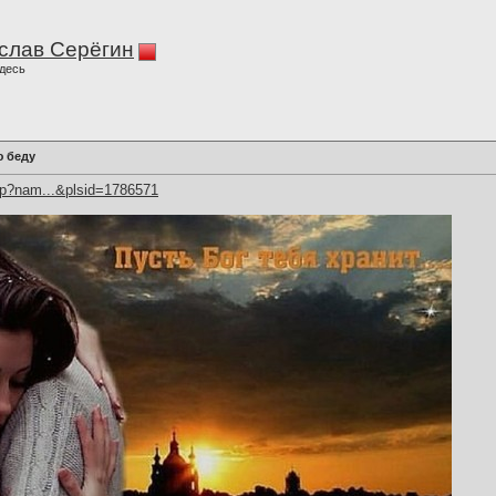
слав Серёгин
десь
ю беду
hp?nam...&plsid=1786571