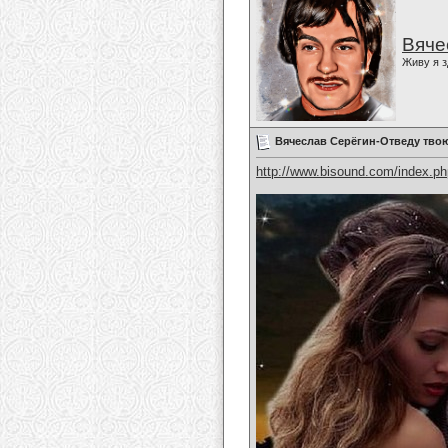
Вяче
Живу я з
Вячеслав Серёгин-Отведу тво
http://www.bisound.com/index.p