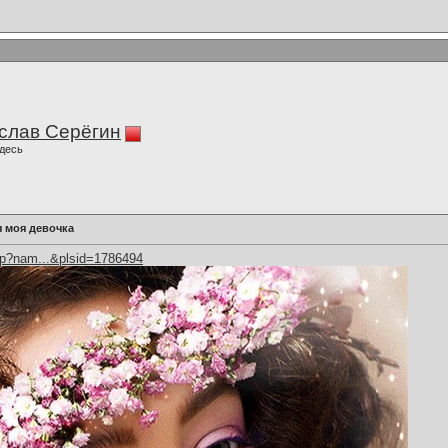
слав Серёгин
десь
 моя девочка
hp?nam...&plsid=1786494