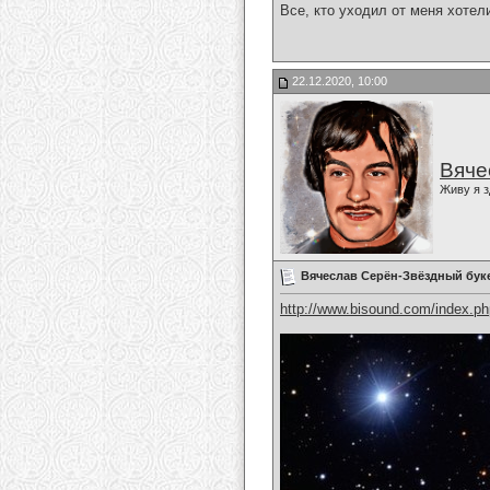
Все, кто уходил от меня хотел
22.12.2020, 10:00
Вяче
Живу я з
Вячеслав Серён-Звёздный бук
http://www.bisound.com/index.p