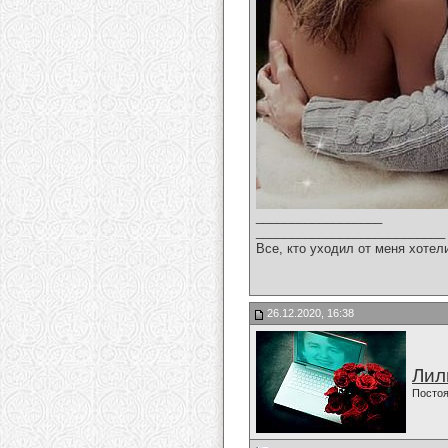
__________________
___________________________
Все, кто уходил от меня хотел
26.12.2020, 16:38
Лил
Постоя