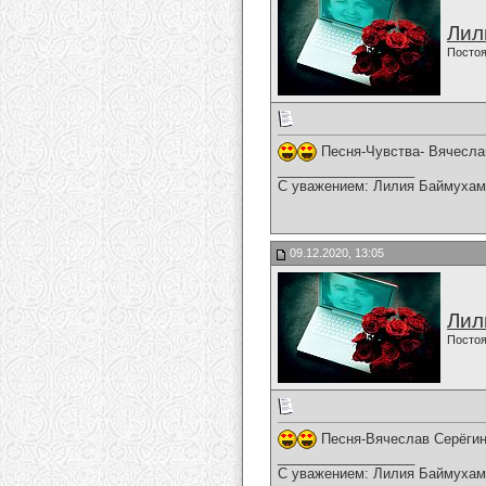
Лил
Постоя
Песня-Чувства- Вячесла
__________________
С уважением: Лилия Баймухам
09.12.2020, 13:05
Лил
Постоя
Песня-Вячеслав Серёгин
__________________
С уважением: Лилия Баймухам