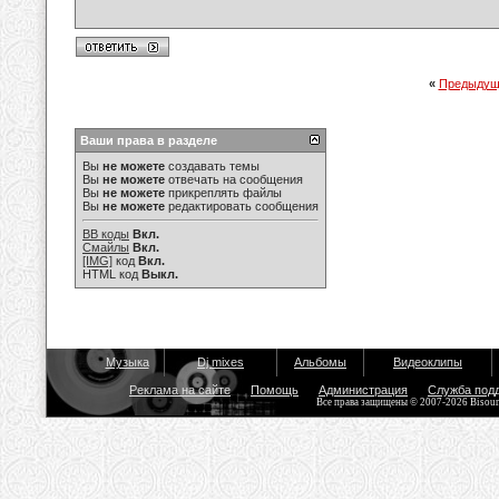
«
Предыдущ
Ваши права в разделе
Вы
не можете
создавать темы
Вы
не можете
отвечать на сообщения
Вы
не можете
прикреплять файлы
Вы
не можете
редактировать сообщения
BB коды
Вкл.
Смайлы
Вкл.
[IMG]
код
Вкл.
HTML код
Выкл.
Музыка
Dj mixes
Альбомы
Видеоклипы
Реклама на сайте
Помощь
Администрация
Служба под
Все права защищены © 2007-2026 Bisou