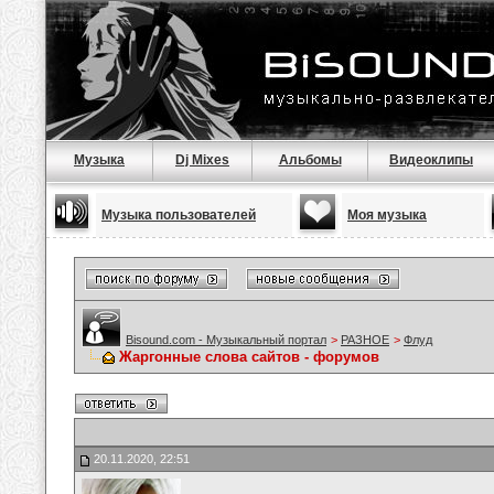
Музыка
Dj Mixes
Альбомы
Видеоклипы
Музыка пользователей
Моя музыка
Bisound.com - Музыкальный портал
>
РАЗНОЕ
>
Флуд
Жаргонные слова сайтов - форумов
20.11.2020, 22:51