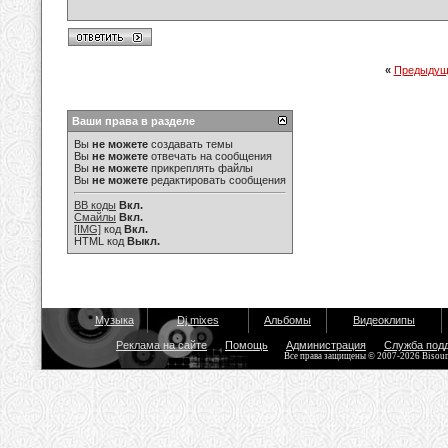
«
Предыдущ
Ваши права в разделе
Вы
не можете
создавать темы
Вы
не можете
отвечать на сообщения
Вы
не можете
прикреплять файлы
Вы
не можете
редактировать сообщения
BB коды
Вкл.
Смайлы
Вкл.
[IMG]
код
Вкл.
HTML код
Выкл.
Музыка
Dj mixes
Альбомы
Видеоклипы
Реклама на сайте
Помощь
Администрация
Служба под
Все права защищены © 2007-2026 Bisou