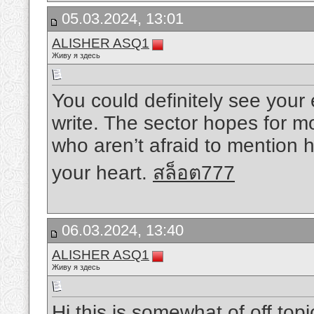
05.03.2024, 13:01
ALISHER ASQ1
Живу я здесь
You could definitely see your
write. The sector hopes for m
who aren’t afraid to mention h
your heart.
สล็อต777
06.03.2024, 13:40
ALISHER ASQ1
Живу я здесь
Hi this is somewhat of off top