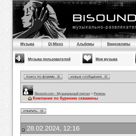
Музыка
Dj Mixes
Альбомы
Видеоклипы
Музыка пользователей
Моя музыка
Bisound.com - Музыкальный портал
>
Релизы
Компании по бурению скважины
28.02.2024, 12:16