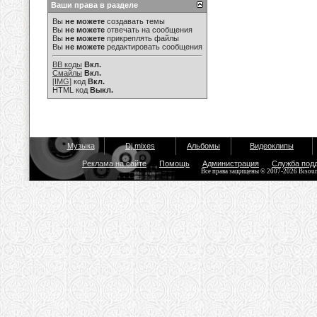
Ваши права в разделе
Вы
не можете
создавать темы
Вы
не можете
отвечать на сообщения
Вы
не можете
прикреплять файлы
Вы
не можете
редактировать сообщения
BB коды
Вкл.
Смайлы
Вкл.
[IMG]
код
Вкл.
HTML код
Выкл.
Музыка
Dj mixes
Альбомы
Видеоклипы
Реклама на сайте
Помощь
Администрация
Служба под
Все права защищены © 2007-2026 Bisou