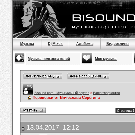
Музыка
Dj Mixes
Альбомы
Видеоклипы
Музыка пользователей
Моя музыка
Bisound.com - Музыкальный портал
>
Ваше творчество
Перепевки от Вячеслава Серёгина
Страница 1
13.04.2017, 12:12