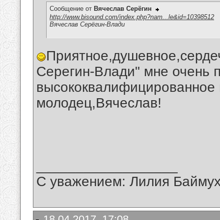
Сообщение от
Вячеслав Серёгин
http://www.bisound.com/index.php?nam...le&id=10398512
Вячеслав Серёгин-Влади
Приятное,душевное,сердеч
Серегин-Влади" мне очень 
высококвалифицированное 
молодец,Вячеслав!
__________________
С уважением: Лилия Байму
18.04.2017, 17:08