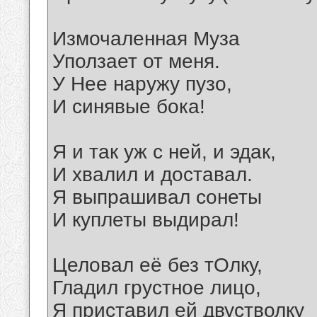
Измочаленная Муза
Уползает от меня.
У Нее наружу пузо,
И синявые бока!
Я и так уж с ней, и эдак,
И хвалил и доставал.
Я выпрашивал сонеты
И куплеты выдирал!
Целовал её без тОлку,
Гладил грустное лицо,
Я приставил ей двустволку