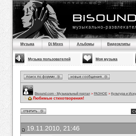
Музыка
Dj Mixes
Альбомы
Видеоклипы
Музыка пользователей
Моя музыка
Bisound.com - Музыкальный портал
>
РАЗНОЕ
>
Культура и Иск
Любимые стихотворения!
Ст
19.11.2010, 21:46