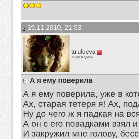
19.11.2010, 21:53
tululueva
Живу я здесь
А я ему поверила
А я ему поверила, уже в кот
Ах, старая тетеря я! Ах, по
Ну до чего ж я падкая на вс
А он с его повадками взял и
И закружил мне голову, бес