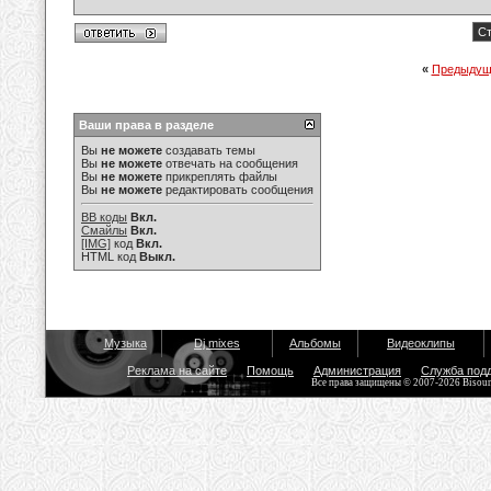
Ст
«
Предыдущ
Ваши права в разделе
Вы
не можете
создавать темы
Вы
не можете
отвечать на сообщения
Вы
не можете
прикреплять файлы
Вы
не можете
редактировать сообщения
BB коды
Вкл.
Смайлы
Вкл.
[IMG]
код
Вкл.
HTML код
Выкл.
Музыка
Dj mixes
Альбомы
Видеоклипы
Реклама на сайте
Помощь
Администрация
Служба под
Все права защищены © 2007-2026 Bisou