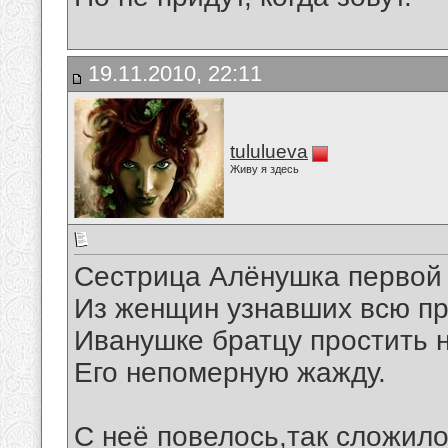
19.11.2010, 22:11
tululueva
Живу я здесь
Сестрица Алёнушка первой
Из женщин узнавших всю пра
Иванушке братцу простить н
Его непомерную жажду.
С неё повелось,так сложило