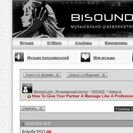
Музыка
Dj Mixes
Альбомы
Видеоклипы
Музыка пользователей
Моя музыка
Bisound.com - Музыкальный портал
>
РАЗНОЕ
>
Новости
How To Give Your Partner A Massage Like A Professio
Страница 1
13.09.2023, 16:47
folefir350