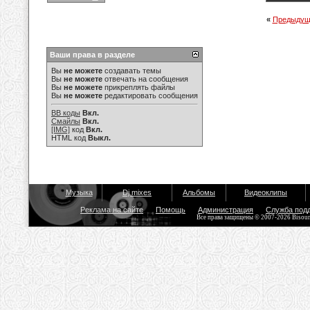
«
Предыдущ
Ваши права в разделе
Вы
не можете
создавать темы
Вы
не можете
отвечать на сообщения
Вы
не можете
прикреплять файлы
Вы
не можете
редактировать сообщения
BB коды
Вкл.
Смайлы
Вкл.
[IMG]
код
Вкл.
HTML код
Выкл.
Музыка
Dj mixes
Альбомы
Видеоклипы
Реклама на сайте
Помощь
Администрация
Служба под
Все права защищены © 2007-2026 Bisou