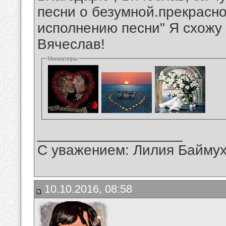
песни о безумной.прекрасн
исполнению песни" Я схожу 
Вячеслав!
Миниатюры
__________________
С уважением: Лилия Байму
10.10.2016, 08:58