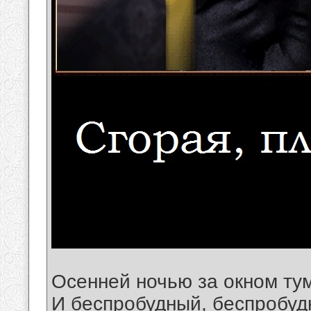
Осенней ночью за окном ту
И беспробудный, беспробуд