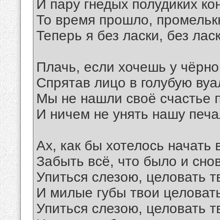
И пару гнедых полудиких ко
То время прошло, промелькну
Теперь я без ласки, без лас
Плачь, если хочешь у чёрно
Спрятав лицо в голубую вуа
Мы не нашли своё счастье 
И ничем не унять нашу печа
Ах, как бы хотелось начать 
Забыть всё, что было и снов
Упиться слезою, целовать т
И милые губы твои целовать
Упиться слезою, целовать т