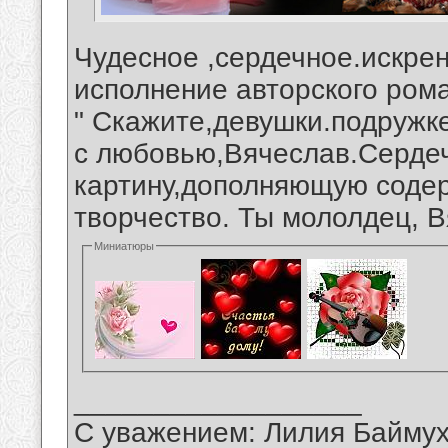
Чудесное ,сердечное.искре
исполнение авторского ром
" Скажите,девушки.подружк
с любовью,Вячеслав.Сердеч
картину,дополняющую содер
творчество. Ты мололдец, В
Миниатюры
__________________
С уважением: Лилия Байму