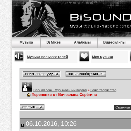
Музыка
Dj Mixes
Альбомы
Видеоклипы
Музыка пользователей
Моя музыка
Bisound.com - Музыкальный портал
>
Ваше творчество
Перепевки от Вячеслава Серёгина
Страница 
06.10.2016, 10:26