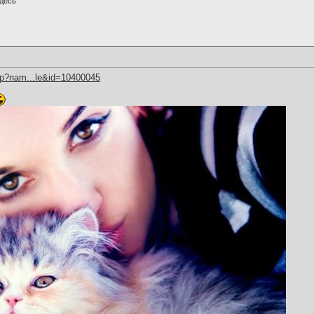
десь
hp?nam...le&id=10400045