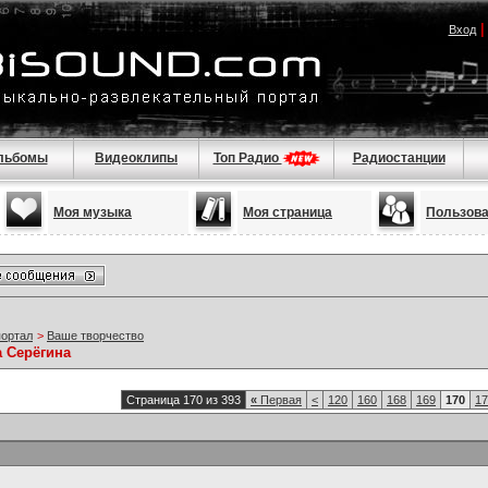
Вход
льбомы
Видеоклипы
Топ Радио
Радиостанции
Моя музыка
Моя страница
Пользов
портал
>
Ваше творчество
а Серёгина
Страница 170 из 393
«
Первая
<
120
160
168
169
170
17