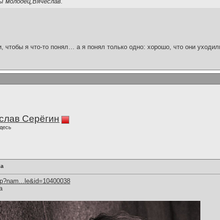
ы молодец,Вячеслав.
и, чтобы я что-то понял… а я понял только одно: хорошо, что они уходил
слав Серёгин
десь
ка
hp?nam...le&id=10400038
а