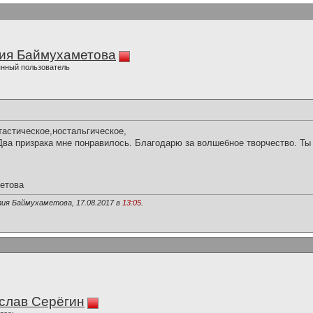
ия Баймухаметова
нный пользователь
астическое,ностальгическое,
Два призрака мне понравилось. Благодарю за волшебное творчество. Ты
етова
лия Баймухаметова, 17.08.2017 в
13:05
.
слав Серёгин