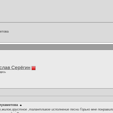
етова
слав Серёгин
десь
мухаметова
,милое,грустное ,талантливое исполнение песни Горько мне понравил