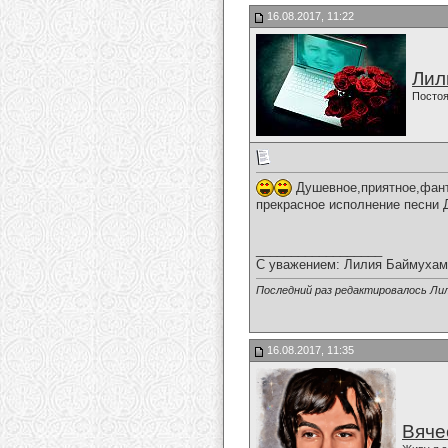
16.08.2017, 11:22
Лил
Постоя
Душевное,приятное,фант
прекрасное исполнение песни 
__________________
С уважением: Лилия Баймухам
Последний раз редактировалось Ли
16.08.2017, 11:35
Вяче