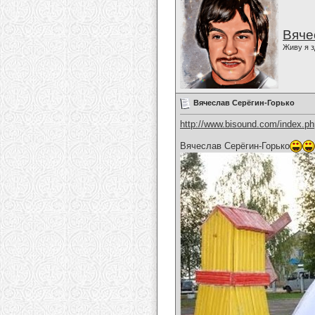
Вяче
Живу я з
Вячеслав Серёгин-Горько
http://www.bisound.com/index.p
Вячеслав Серёгин-Горько