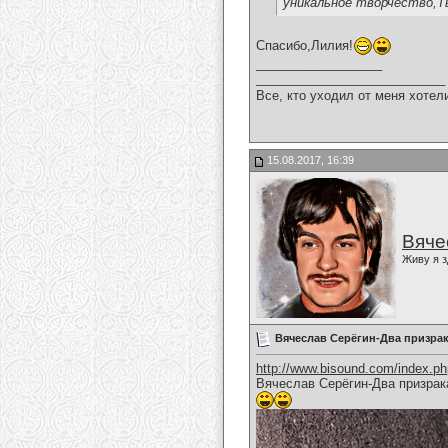
уникальное творчество,Т
Спасибо,Лилия!
__________________
___________________________
Все, кто уходил от меня хотел
15.08.2017, 16:39
Вяче
Живу я з
Вячеслав Серёгин-Два призра
http://www.bisound.com/index.p
Вячеслав Серёгин-Два призрак