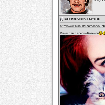
Живу я з
Вячеслав Серёгин-Котёнок
http://www.bisound.com/index.p
Вячеслав Серёгин-Котёнок