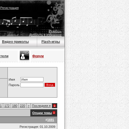
|
Регистрация
Помощь
Добавить в избранное
Видео приколы
Flash-игры
атели
Форум
Имя
Пароль
1
172
180
220
>
Последняя
»
Опции темы
#
1691
Регистрация: 01.10.2009