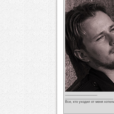
__________________
___________________________
Все, кто уходил от меня хотел