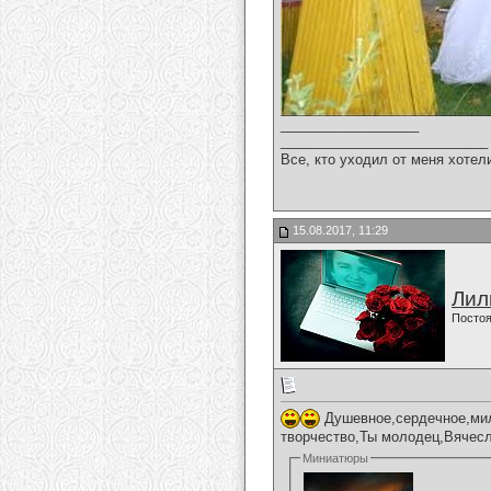
__________________
___________________________
Все, кто уходил от меня хотел
15.08.2017, 11:29
Лил
Постоя
Душевное,сердечное,мил
творчество,Ты молодец,Вячесл
Миниатюры