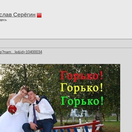
слав Серёгин
десь
hp?nam...le&id=10400034