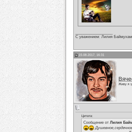
__________________
С уважением: Лилия Баймухам
15.08.2017, 16:31
Вяче
Живу я з
Цитата:
Сообщение от
Лилия Бай
Душевное,сердечное