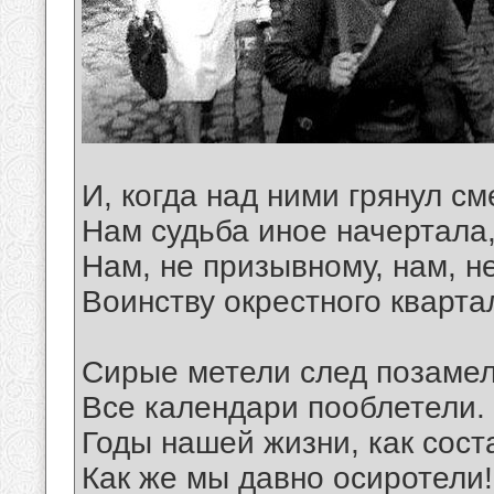
И, когда над ними грянул см
Нам судьба иное начертала
Нам, не призывному, нам, н
Воинству окрестного кварта
Сирые метели след позамел
Все календари пооблетели.
Годы нашей жизни, как сост
Как же мы давно осиротели!