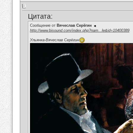
Цитата:
Сообщение от
Вячеслав Серёгин
http://www.bisound.com/index.php?nam...le&id=10400389
Ульянка-Вячеслав Серёгин