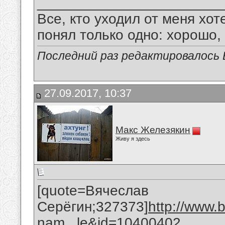
_______________________
Все, кто уходил от меня хот
понял только одно: хорошо,
Последний раз редактировалось В
27.09.2017, 10:37
Макс Железякин
Живу я здесь
[quote=Вячеслав
Серёгин;327373]
http://www.
nam...le&id=10400402