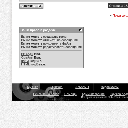
Страница 18
«
Предыдущ
Ваши права в разделе
Вы
не можете
создавать темы
Вы
не можете
отвечать на сообщения
Вы
не можете
прикреплять файлы
Вы
не можете
редактировать сообщения
BB коды
Вкл.
Смайлы
Вкл.
[IMG]
код
Вкл.
HTML код
Выкл.
Музыка
Dj mixes
Альбомы
Видеоклипы
Реклама на сайте
Помощь
Администрация
Служба под
Все права защищены © 2007-2026 Bisou