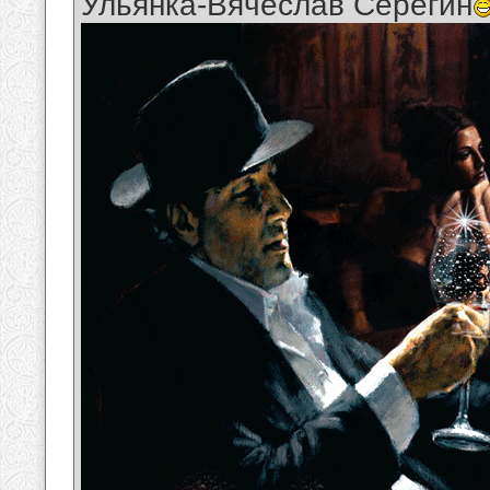
Ульянка-Вячеслав Серёгин