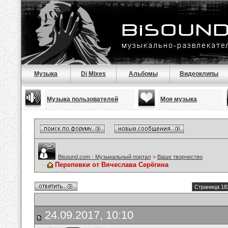
Музыка
Dj Mixes
Альбомы
Видеоклипы
Музыка пользователей
Моя музыка
Bisound.com - Музыкальный портал
>
Ваше творчество
Перепевки от Вячеслава Серёгина
Страница 18
24.09.2017, 10:10