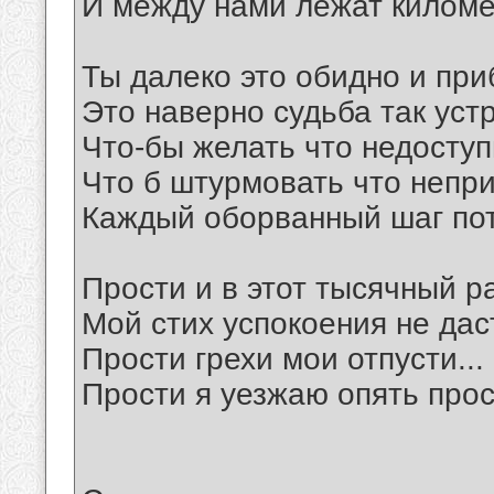
И между нами лежат киломе
Ты далеко это обидно и при
Это наверно судьба так уст
Что-бы желать что недосту
Что б штурмовать что непр
Каждый оборванный шаг пот
Прости и в этот тысячный ра
Мой стих успокоения не даст
Прости грехи мои отпусти...
Прости я уезжаю опять прос