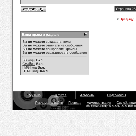
Страница 28
«
Предыдущ
Ваши права в разделе
Вы
не можете
создавать темы
Вы
не можете
отвечать на сообщения
Вы
не можете
прикреплять файлы
Вы
не можете
редактировать сообщения
BB коды
Вкл.
Смайлы
Вкл.
[IMG]
код
Вкл.
HTML код
Выкл.
Музыка
Dj mixes
Альбомы
Видеоклипы
Реклама на сайте
Помощь
Администрация
Служба под
Все права защищены © 2007-2026 Bisou