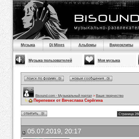
Музыка
Dj Mixes
Альбомы
Видеоклипы
Музыка пользователей
Моя музыка
Bisound.com - Музыкальный портал
>
Ваше творчество
Перепевки от Вячеслава Серёгина
Страница 28
05.07.2019, 20:17