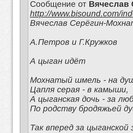
Сообщение от
Вячеслав 
http://www.bisound.com/in
Вячеслав Серёгин-Мохн
А.Петров и Г.Кружков
А цыган идёт
Мохнатый шмель - на ду
Цапля серая - в камыши,
А цыганская дочь - за лю
По родству бродяжьей ду
Так вперед за цыганской 