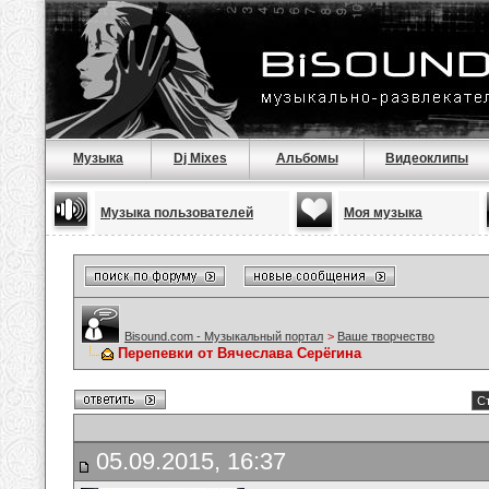
Музыка
Dj Mixes
Альбомы
Видеоклипы
Музыка пользователей
Моя музыка
Bisound.com - Музыкальный портал
>
Ваше творчество
Перепевки от Вячеслава Серёгина
Ст
05.09.2015, 16:37