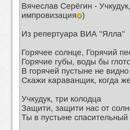
Вячеслав Серёгин - Учкудук
импровизация
)
Из репертуара ВИА "Ялла"
Горячее солнце, Горячий пе
Горячие губы, воды бы глот
В горячей пустыне не видно
Скажи караванщик, когда ж
Учкудук, три колодца
Защити, защити нас от сол
Ты в пустыне спасительный к