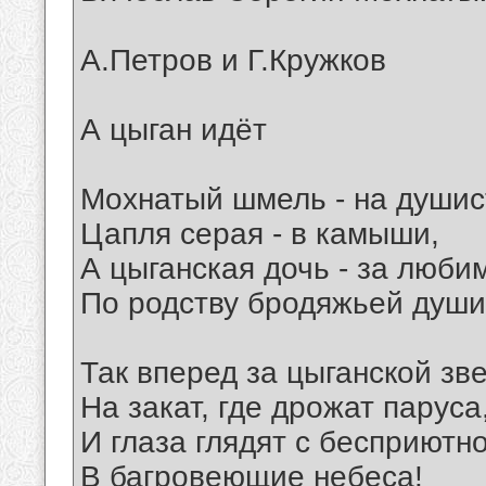
А.Петров и Г.Кружков
А цыган идёт
Мохнатый шмель - на душис
Цапля серая - в камыши,
А цыганская дочь - за люби
По родству бродяжьей души
Так вперед за цыганской зв
На закат, где дрожат паруса
И глаза глядят с бесприютн
В багровеющие небеса!