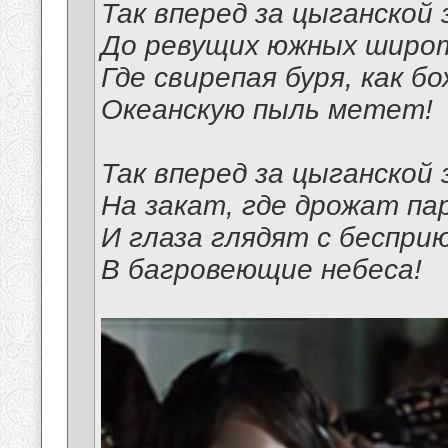
Так вперед за цыганской 
До ревущих южных широ
Где свирепая буря, как б
Океанскую пыль метет!
Так вперед за цыганской 
На закат, где дрожат пар
И глаза глядят с беспри
В багровеющие небеса!