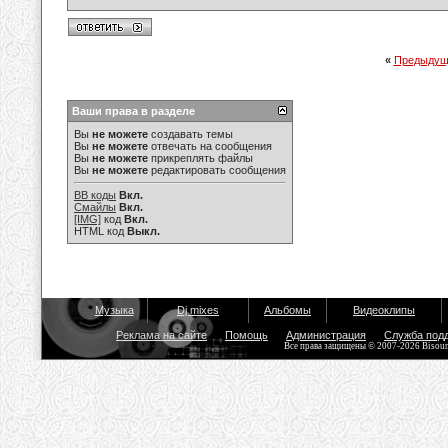
«
Предыдущ
Ваши права в разделе
Вы
не можете
создавать темы
Вы
не можете
отвечать на сообщения
Вы
не можете
прикреплять файлы
Вы
не можете
редактировать сообщения
BB коды
Вкл.
Смайлы
Вкл.
[IMG]
код
Вкл.
HTML код
Выкл.
Музыка
Dj mixes
Альбомы
Видеоклипы
Реклама на сайте
Помощь
Администрация
Служба под
Все права защищены © 2007-2026 Bisou