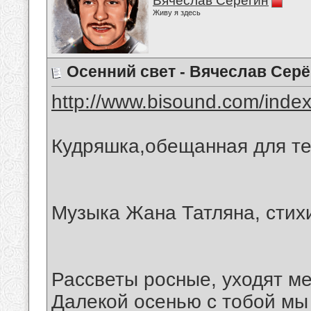
Вячеслав Серёгин
Живу я здесь
Осенний свет - Вячеслав Серё
http://www.bisound.com/inde
Кудряшка,обещанная для те
Музыка Жана Татляна, стих
Рассветы росные, уходят ме
Далекой осенью с тобой мы