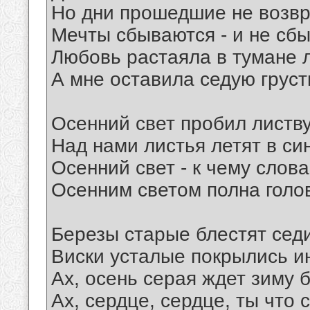
Но дни прошедшие не возв
Мечты сбываются - и не сб
Любовь растаяла в тумане 
А мне оставила седую груст
Осенний свет пробил листву
Над нами листья летят в син
Осенний свет - к чему слова
Осенним светом полна голо
Березы старые блестят сед
Виски усталые покрылись и
Ах, осень серая ждет зиму 
Ах, сердце, сердце, ты что 