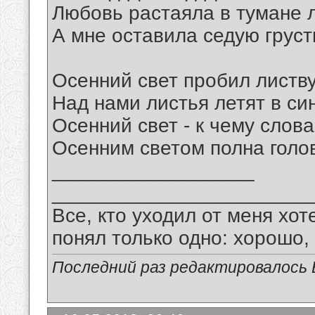
Любовь растаяла в тумане 
А мне оставила седую груст
Осенний свет пробил листву
Над нами листья летят в син
Осенний свет - к чему слова
Осенним светом полна голо
__________________
_______________________
Все, кто уходил от меня хот
понял только одно: хорошо,
Последний раз редактировалось В