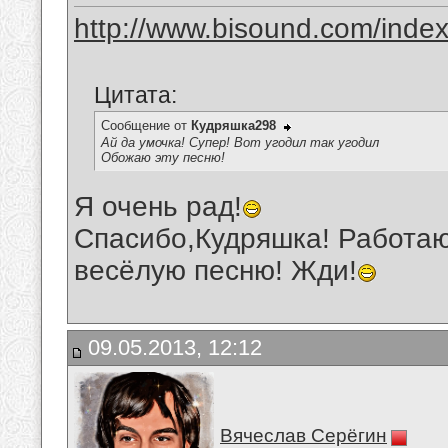
http://www.bisound.com/inde
Цитата:
Сообщение от
Кудряшка298
Ай да умочка! Супер! Вот угодил так угодил
Обожаю эту песню!
Я очень рад!
Спасибо,Кудряшка! Работаю
весёлую песню! Жди!
09.05.2013, 12:12
Вячеслав Серёгин