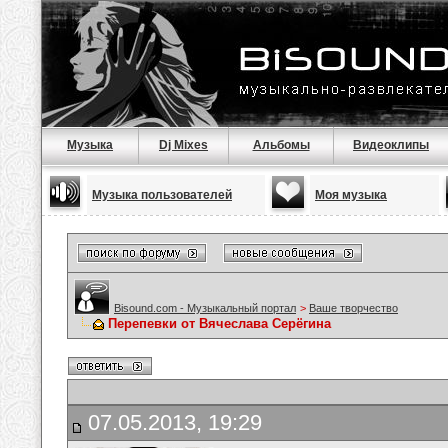
Музыка
Dj Mixes
Альбомы
Видеоклипы
Музыка пользователей
Моя музыка
Bisound.com - Музыкальный портал
>
Ваше творчество
Перепевки от Вячеслава Серёгина
07.05.2013, 19:29