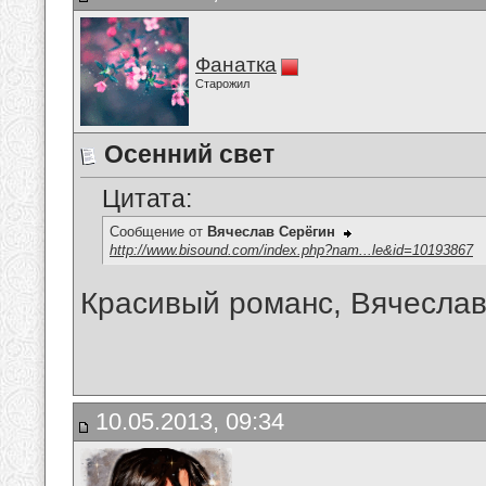
Фанатка
Старожил
Осенний свет
Цитата:
Сообщение от
Вячеслав Серёгин
http://www.bisound.com/index.php?nam...le&id=10193867
Красивый романс, Вячеслав!
10.05.2013, 09:34