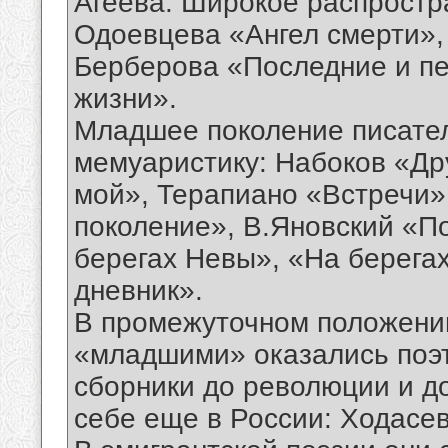
Агеева. Широкое распростр
Одоевцева «Ангел смерти»,
Берберова «Последние и пе
жизни».
Младшее поколение писател
мемуаристику: Набоков «Др
мой», Терапиано «Встречи
поколение», В.Яновский «П
берегах Невы», «На берегах
дневник».
В промежуточном положени
«младшими» оказались поэ
сборники до революции и д
себе еще в России: Ходасе