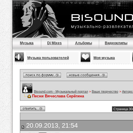
Музыка
Dj Mixes
Альбомы
Видеоклипы
Музыка пользователей
Моя музыка
Bisound.com - Музыкальный портал
>
Ваше творчество
>
Авторс
Песни Вячеслава Серёгина
Страница 30
20.09.2013, 21:54