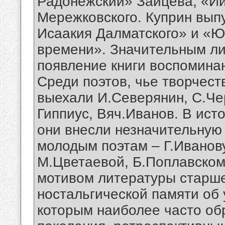
Радонежский» Зайцева; «И
Мережковского. Куприн выпу
Исаакия Далматского» и «Ю
времени». Значительным л
появление книги воспомина
Среди поэтов, чье творчест
выехали И.Северянин, С.Че
Гиппиус, Вяч.Иванов. В ист
они внесли незначительную 
молодым поэтам – Г.Иванову
М.Цветаевой, Б.Поплавском
мотивом литературы старше
ностальгической памяти об 
которым наиболее часто об