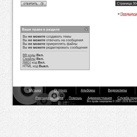
Страница 30
«
Предыдущ
Ваши права в разделе
Вы
не можете
создавать темы
Вы
не можете
отвечать на сообщения
Вы
не можете
прикреплять файлы
Вы
не можете
редактировать сообщения
BB коды
Вкл.
Смайлы
Вкл.
[IMG]
код
Вкл.
HTML код
Выкл.
Музыка
Dj mixes
Альбомы
Видеоклипы
Реклама на сайте
Помощь
Администрация
Служба под
Все права защищены © 2007-2026 Bisou