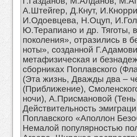
Г.Газданов, М.Алданов, М.А
А.Штейгер, Д.Кнут, И.Кнорр
И.Одоевцева, Н.Оцуп, И.Го
Ю.Терапиано и др. Тяготы,
поколения», отразились в 
ноты», созданной Г.Адамов
метафизическая и безнадеж
сборниках Поплавского (Фла
(Эта жизнь, Дважды два – ч
(Приближение), Смоленского
ночи), А.Присмановой (Тень 
Действительность эмиграци
Поплавского «Аполлон Безо
Немалой популярностью по