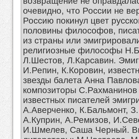
возвращение не оправдалась
очевидно, что России не ве
Россию покинул цвет русск
половины философов, писа
из страны или эмигрировал
религиозные философы Н.Бе
Л.Шестов, Л.Карсавин. Эми
И.Репин, К.Коровин, извест
звезды балета Анна Павлов
композиторы С.Рахманинов 
известных писателей эмигр
А.Аверченко, К.Бальмонт, З
А.Куприн, А.Ремизов, И.Сев
И.Шмелев, Саша Черный. В