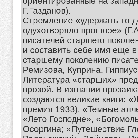
ориентированные на западн
Г.Газданов).
Стремление «удержать то д
одухотворяло прошлое» (Г.А
писателей старшего поколен
и составить себе имя еще 
старшему поколению писате
Ремизова, Куприна, Гиппиус
Литература «старших» пре
прозой. В изгнании прозаик
создаются великие книги: 
премия 1933), «Темные алл
«Лето Господне», «Богомо
Осоргина; «Путешествие Гл