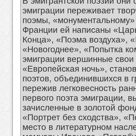
В эмигрантской поэзии они 
эмиграции переживает твор
поэмы, «монументальному» с
Франции ей написаны «Цар
Конца», «Поэма воздуха», 
«Новогоднее», «Попытка ко
эмиграции вершинные свои 
«Европейская ночь», стано
поэтов, объединившихся в г
пережив легковесность ранн
первого поэта эмиграции, в
зачисленные в золотой фонд
«Портрет без сходства», «
место в литературном насл