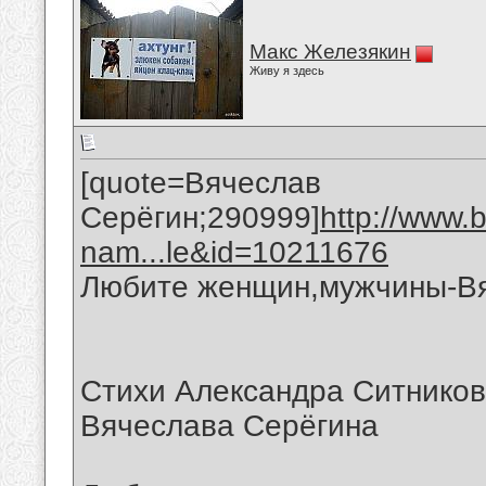
Макс Железякин
Живу я здесь
[quote=Вячеслав
Серёгин;290999]
http://www.
nam...le&id=10211676
Любите женщин,мужчины-Вя
Стихи Александра Ситников
Вячеслава Серёгина