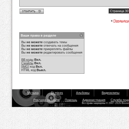
Страница 30
«
Предыдущ
Ваши права в разделе
Вы
не можете
создавать темы
Вы
не можете
отвечать на сообщения
Вы
не можете
прикреплять файлы
Вы
не можете
редактировать сообщения
BB коды
Вкл.
Смайлы
Вкл.
[IMG]
код
Вкл.
HTML код
Выкл.
Музыка
Dj mixes
Альбомы
Видеоклипы
Реклама на сайте
Помощь
Администрация
Служба под
Все права защищены © 2007-2026 Bisou