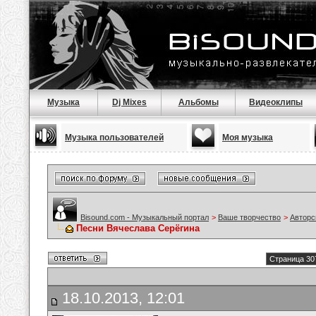
Музыка
Dj Mixes
Альбомы
Видеоклипы
Музыка пользователей
Моя музыка
Bisound.com - Музыкальный портал
>
Ваше творчество
>
Авторс
Песни Вячеслава Серёгина
Страница 30
18.10.2013, 12:01