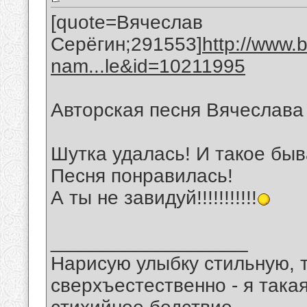
[quote=Вячеслав
Серёгин;291553]
http://www.
nam...le&id=10211995
Авторская песня Вячеслава
Шутка удалась! И такое быв
Песня понравилась!
А ты не завидуй!!!!!!!!!!!
__________________
Нарисую улыбку стильную, т
сверхъестественно - я така