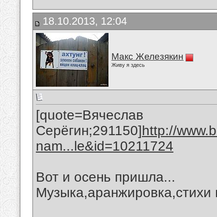
18.10.2013, 12:04
Макс Железякин
Живу я здесь
[quote=Вячеслав
Серёгин;291150]
http://www.
nam...le&id=10211724
Вот и осень пришла...
Музыка,аранжировка,стихи 