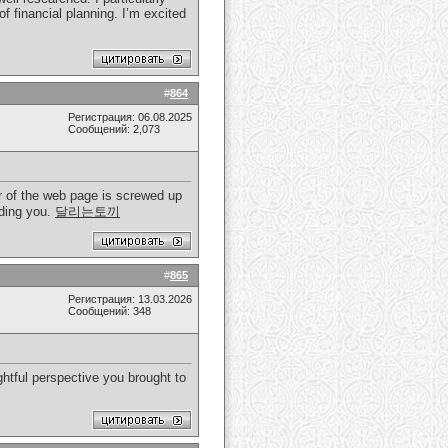
f financial planning. I’m excited
#
864
Регистрация: 06.08.2025
Сообщений: 2,073
er of the web page is screwed up
ading you.
달리는토끼
#
865
Регистрация: 13.03.2026
Сообщений: 348
htful perspective you brought to