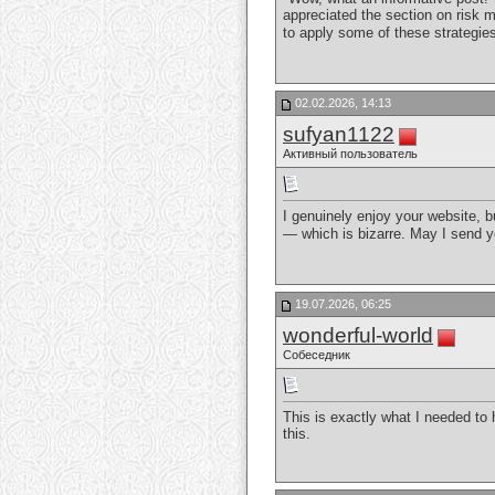
appreciated the section on risk m
to apply some of these strategie
02.02.2026, 14:13
sufyan1122
Активный пользователь
I genuinely enjoy your website, b
— which is bizarre. May I send yo
19.07.2026, 06:25
wonderful-world
Собеседник
This is exactly what I needed to 
this.