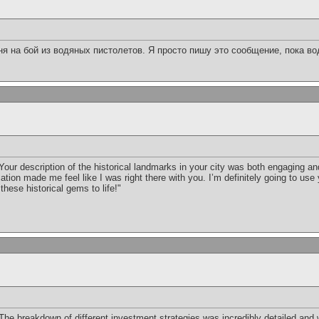
 на бой из водяных пистолетов. Я просто пишу это сообщение, пока вод
 Your description of the historical landmarks in your city was both engaging 
ation made me feel like I was right there with you. I’m definitely going to u
 these historical gems to life!"
he breakdown of different investment strategies was incredibly detailed and we