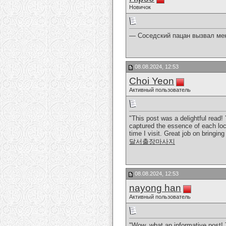
Новичок
— Соседский пацан вызвал меня
08.08.2024, 12:53
Choi Yeon
Активный пользователь
"This post was a delightful read!
captured the essence of each loc
time I visit. Great job on bringing
달서출장마사지
08.08.2024, 12:53
nayong han
Активный пользователь
"Wow, what an informative post! T