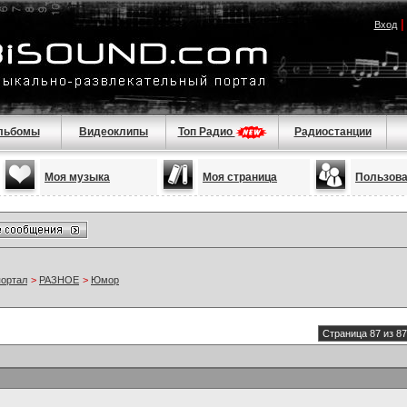
Вход
льбомы
Видеоклипы
Топ Радио
Радиостанции
Моя музыка
Моя страница
Пользов
портал
>
РАЗНОЕ
>
Юмор
Страница 87 из 87