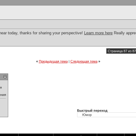
hear today, thanks for sharing your perspective!
Learn more here
Really apprec
Страница 87 из 87
«
Предыдущая тема
|
Следующая тема
»
ия
ения
Быстрый переход