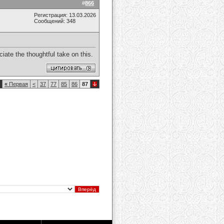
#
866
Регистрация: 13.03.2026
Сообщений: 348
iate the thoughtful take on this.
«
Первая
<
37
77
85
86
87