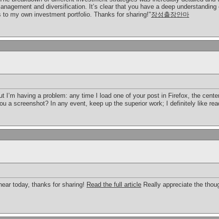
anagement and diversification. It’s clear that you have a deep understanding o
s to my own investment portfolio. Thanks for sharing!"
장성출장안마
ut I’m having a problem: any time I load one of your post in Firefox, the cent
u a screenshot? In any event, keep up the superior work; I definitely like re
hear today, thanks for sharing!
Read the full article
Really appreciate the thoug