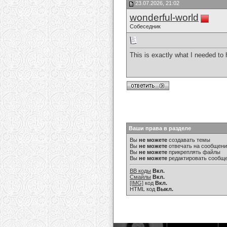
23.07.2026, 21:02
wonderful-world
Собеседник
This is exactly what I needed to 
Ваши права в разделе
Вы
не можете
создавать темы
Вы
не можете
отвечать на сообщен
Вы
не можете
прикреплять файлы
Вы
не можете
редактировать сообщ
BB коды
Вкл.
Смайлы
Вкл.
[IMG]
код
Вкл.
HTML код
Выкл.