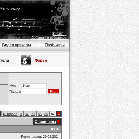
|
Регистрация
Помощь
Добавить в избранное
Видео приколы
Flash-игры
атели
Форум
Имя
Пароль
«
Первая
<
37
77
85
86
87
Опции темы
#
861
Регистрация: 29.03.2024