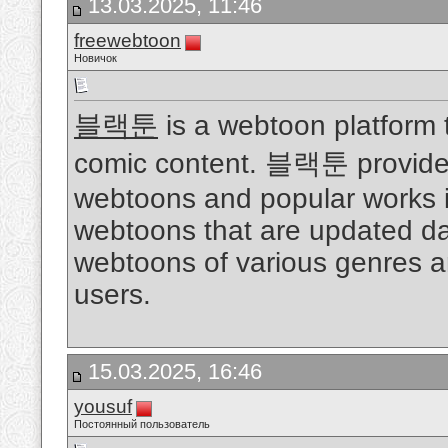
13.03.2025, 11:46
freewebtoon
Новичок
블랙툰
is a webtoon platform 
comic content. 블랙툰 provides
webtoons and popular works 
webtoons that are updated dail
webtoons of various genres an
users.
15.03.2025, 16:46
yousuf
Постоянный пользователь