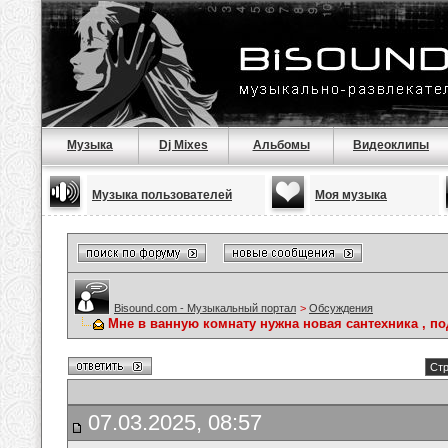
Музыка
Dj Mixes
Альбомы
Видеоклипы
Музыка пользователей
Моя музыка
Bisound.com - Музыкальный портал
>
Обсуждения
Мне в ванную комнату нужна новая сантехника , по
Стр
07.03.2025, 08:57