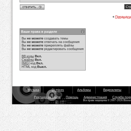
Стр
«
Предыдущ
Ваши права в разделе
Вы
не можете
создавать темы
Вы
не можете
отвечать на сообщения
Вы
не можете
прикреплять файлы
Вы
не можете
редактировать сообщения
BB коды
Вкл.
Смайлы
Вкл.
[IMG]
код
Вкл.
HTML код
Выкл.
Музыка
Dj mixes
Альбомы
Видеоклипы
Реклама на сайте
Помощь
Администрация
Служба под
Все права защищены © 2007-2026 Bisou