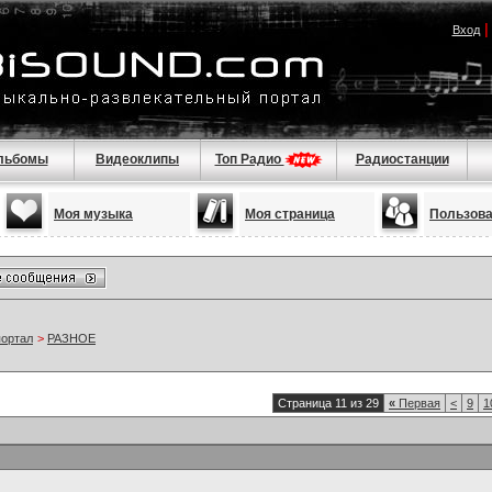
Вход
льбомы
Видеоклипы
Топ Радио
Радиостанции
Моя музыка
Моя страница
Пользов
портал
>
РАЗНОЕ
Страница 11 из 29
«
Первая
<
9
1