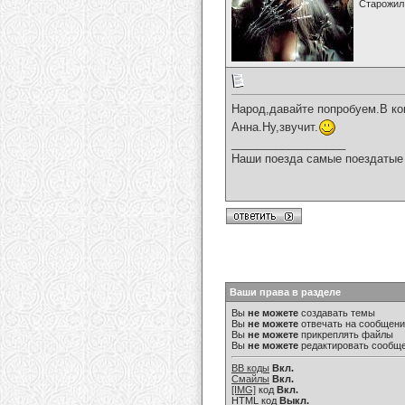
Старожил
Народ,давайте попробуем.В кон
Анна.Ну,звучит.
__________________
Наши поезда самые поездатые 
Ваши права в разделе
Вы
не можете
создавать темы
Вы
не можете
отвечать на сообщен
Вы
не можете
прикреплять файлы
Вы
не можете
редактировать сообщ
BB коды
Вкл.
Смайлы
Вкл.
[IMG]
код
Вкл.
HTML код
Выкл.