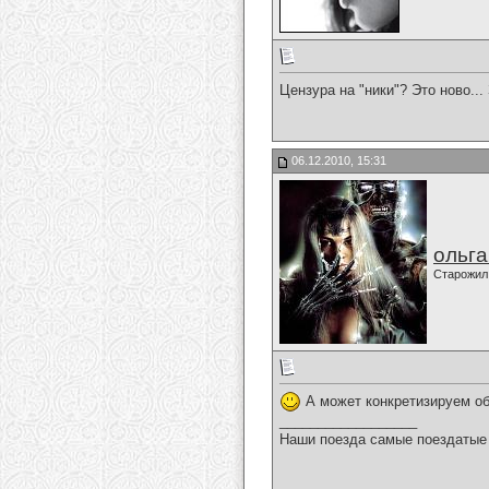
Цензура на "ники"? Это ново...
06.12.2010, 15:31
ольг
Старожил
А может конкретизируем о
__________________
Наши поезда самые поездатые 