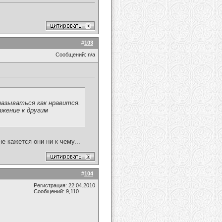
#
103
Сообщений: n/a
называться как нравится.
важение к другим
е кажется они ни к чему...
#
104
Регистрация: 22.04.2010
Сообщений: 9,110