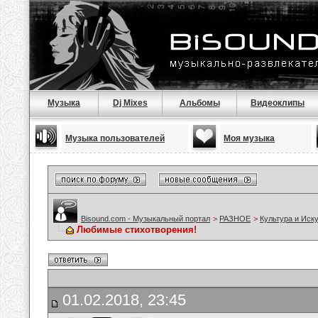
Музыка
Dj Mixes
Альбомы
Видеоклипы
Музыка пользователей
Моя музыка
Bisound.com - Музыкальный портал
>
РАЗНОЕ
>
Культура и Иск
Любимые стихотворения!
01.02.2018, 23:45