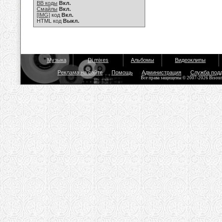
BB коды
Вкл.
Смайлы
Вкл.
[IMG]
код
Вкл.
HTML код
Выкл.
Музыка
Dj mixes
Альбомы
Видеоклипы
Реклама на сайте
Помощь
Администрация
Служба под
Все права защищены © 2007-2026 Bisou