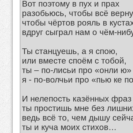
Вот поэтому в пух и прах
разобьюсь, чтобы всё верну
чтобы чёртов рояль в куста
вдруг сыграл нам о чём-ни
Ты станцуешь, а я спою,
или вместе споём с тобой,
ты – по-лисьи про «онли ю»
я - по-волчьи про «пью ке п
И нелепость казённых фраз
ты простишь мне без лишних
ведь всё то, чем дышу сейча
ты и куча моих стихов…