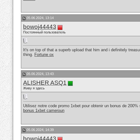
05.06.2024, 13:14
bowoj44443
Постоянный пользователь
It's on top of that a superb upload that him and i definitely trea
thing.
Fortune ox
05.06.2024, 13:43
ALISHER ASQ1
Живу я здесь
Utilisez notre code promo 1xbet pour obtenir un bonus de 200% su
bonus 1xbet cameroun
05.06.2024, 14:39
bowoj44443