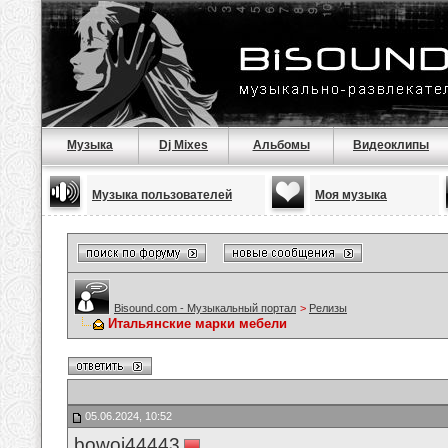
Музыка
Dj Mixes
Альбомы
Видеоклипы
Музыка пользователей
Моя музыка
Bisound.com - Музыкальный портал
>
Релизы
Итальянские марки мебели
05.06.2024, 10:52
bowoj44443