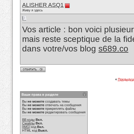
ALISHER ASQ1
Живу я здесь
Vos article : bon voici plusie
mais reste sceptique de la fi
dans votre/vos blog
s689.co
«
Предыдущ
Ваши права в разделе
Вы
не можете
создавать темы
Вы
не можете
отвечать на сообщения
Вы
не можете
прикреплять файлы
Вы
не можете
редактировать сообщения
BB коды
Вкл.
Смайлы
Вкл.
[IMG]
код
Вкл.
HTML код
Выкл.