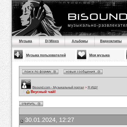
Музыка
Dj Mixes
Альбомы
Видеоклипы
Музыка пользователей
Моя музыка
Bisound.com - Музыкальный портал
>
Я ИЩУ
Вкусный чай!
30.01.2024, 12:27