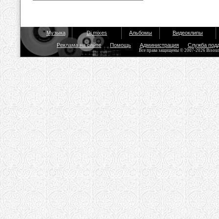
Музыка
Dj mixes
Альбомы
Видеоклипы
Реклама на сайте
Помощь
Администрация
Служба под
Все права защищены © 2007-2026 Bisou