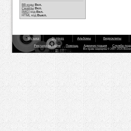
BB коды
Вкл.
Смайлы
Вкл.
[IMG]
код
Вкл.
HTML код
Выкл.
Музыка
Dj mixes
Альбомы
Видеоклипы
Реклама на сайте
Помощь
Администрация
Служба под
Все права защищены © 2007-2026 Bisou