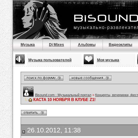
Музыка
Dj Mixes
Альбомы
Видеоклипы
Музыка пользователей
Моя музыка
Bisound.com - Музыкальный портал
>
Концерты, вечеринки, фес
КАСТА 10 НОЯБРЯ В КЛУБЕ Z1!
26.10.2012, 11:38