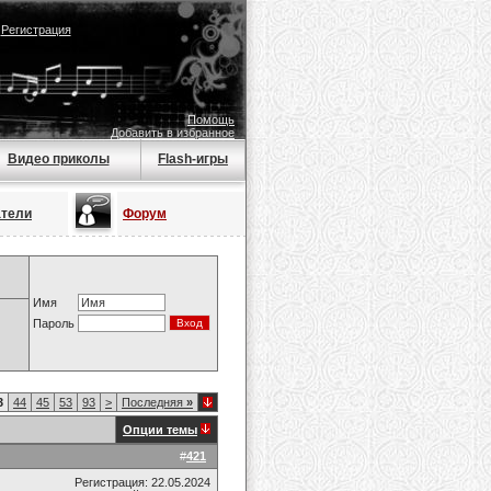
|
Регистрация
Помощь
Добавить в избранное
Видео приколы
Flash-игры
атели
Форум
Имя
Пароль
3
44
45
53
93
>
Последняя
»
Опции темы
#
421
Регистрация: 22.05.2024