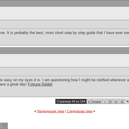
me. It is probably the best, most short step by step guide that I have ever s
t is easy on my eyes it is. I am questioning how I might be notified wheneve
ave a great day!
Fortune Rabbit
Страница 43 из 154
«
Первая
<
33
41
42
4
«
Предыдущая тема
|
Следующая тема
»