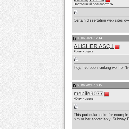
Постоянный пользователь
Certain dissertation web sites ov
03.06.2024, 12:14
ALISHER ASQ1
Живу я здесь
Hey, I’ve been ranking well for “fr
03.06.2024, 13:15
mebife9077
Живу я здесь
This particular looks for example 
him or her appreciably.
Subway 