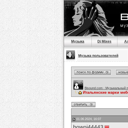
Музыка
Dj Mixes
А
Музыка пользователей
Bisound.com - Музыкальный 
Итальянские марки меб
01.06.2024, 16:07
bowoj44443