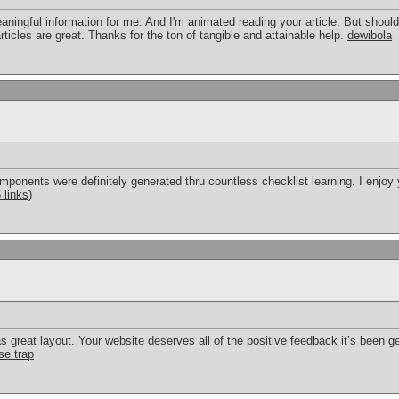
eaningful information for me. And I'm animated reading your article. But shou
articles are great. Thanks for the ton of tangible and attainable help.
dewibola
le components were definitely generated thru countless checklist learning. I enjo
 links)
s great layout. Your website deserves all of the positive feedback it’s been get
se trap