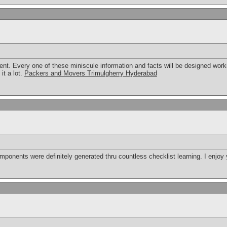
ent. Every one of these miniscule information and facts will be designed work
it a lot.
Packers and Movers Trimulgherry Hyderabad
le components were definitely generated thru countless checklist learning. I enjo