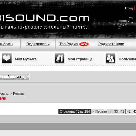
Вход
льбомы
Видеоклипы
Топ Радио
Радиостанции
Моя музыка
Моя страница
Пользов
портал
>
Релизы
ели
Страница 43 из 154
«
Первая
<
33
41
42
4