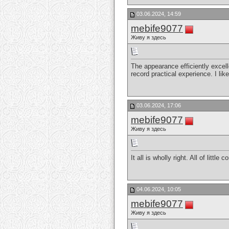
03.06.2024, 14:59
mebife9077
Живу я здесь
The appearance efficiently excell
record practical experience. I like 
03.06.2024, 17:06
mebife9077
Живу я здесь
It all is wholly right. All of litt
04.06.2024, 10:05
mebife9077
Живу я здесь