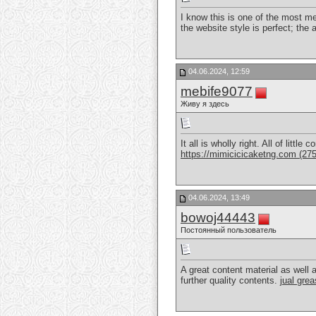
I know this is one of the most m
the website style is perfect; the 
04.06.2024, 12:59
mebife9077
Живу я здесь
It all is wholly right. All of litt
https://mimicicicaketng.com (275
04.06.2024, 13:49
bowoj44443
Постоянный пользователь
A great content material as well a
further quality contents.
jual grea