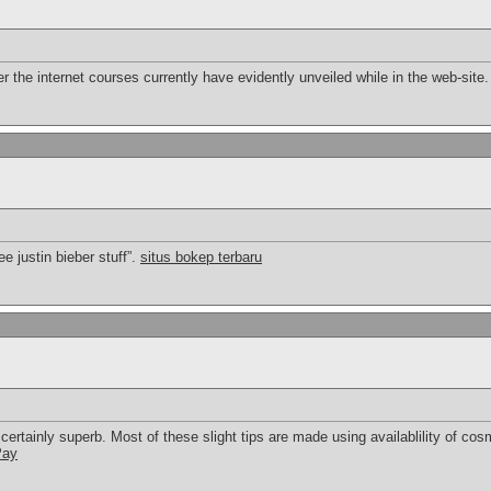
er the internet courses currently have evidently unveiled while in the web-site
ee justin bieber stuff”.
situs bokep terbaru
certainly superb. Most of these slight tips are made using availablility of cosme
Pay