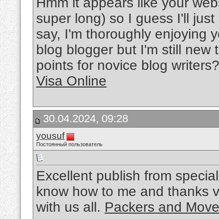
Hmm it appears like your webs
super long) so I guess I'll jus
say, I'm thoroughly enjoying y
blog blogger but I'm still new
points for novice blog writers?
Visa Online
30.04.2024, 09:28
yousuf
Постоянный пользователь
Excellent publish from speciali
know how to me and thanks ve
with us all.
Packers and Mover