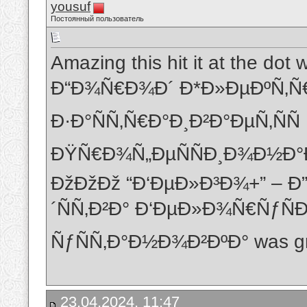
yousuf
Постоянный пользователь
Amazing this hit it at the dot
Ð“Ð¾Ñ€Ð¾Ð´ Ð*Ð»ÐµÐºÑ‚Ñ
Ð·Ð°ÑÑ‚Ñ€Ð°Ð¸Ð²Ð°ÐµÑ‚ÑÑ 
ÐŸÑ€Ð¾Ñ„ÐµÑÑÐ¸Ð¾Ð½Ð°
ÐžÐžÐž “Ð‘ÐµÐ»Ð³Ð¾+” – 
´ÑÑ‚Ð²Ð° Ð‘ÐµÐ»Ð¾Ñ€ÑƒÑ
ÑƒÑÑ‚Ð°Ð½Ð¾Ð²ÐºÐ° was g
23.04.2024, 11:47