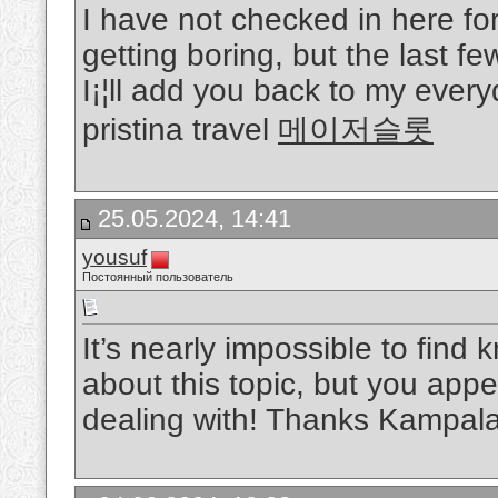
I have not checked in here fo
getting boring, but the last fe
I¡¦ll add you back to my every
pristina travel
메이저슬롯
25.05.2024, 14:41
yousuf
Постоянный пользователь
It’s nearly impossible to fi
about this topic, but you app
dealing with! Thanks Kampala 