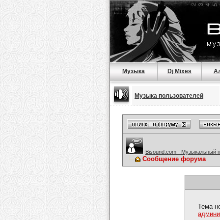
Музыка
Dj Mixes
А
Музыка пользователей
Bisound.com - Музыкальный 
Сообщение форума
Тема н
админи