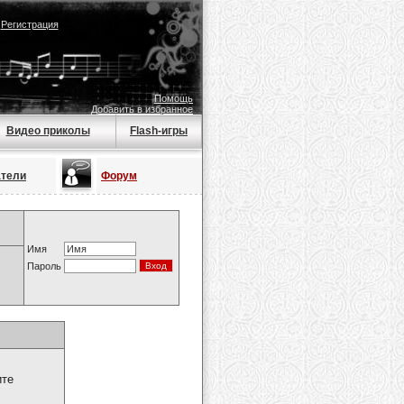
|
Регистрация
Помощь
Добавить в избранное
Видео приколы
Flash-игры
атели
Форум
Имя
Пароль
ите