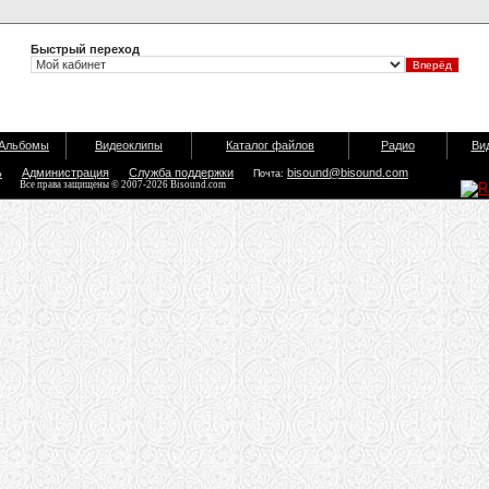
Быстрый переход
Альбомы
Видеоклипы
Каталог файлов
Радио
Ви
ь
Администрация
Служба поддержки
bisound@bisound.com
Почта:
Все права защищены © 2007-2026 Bisound.com