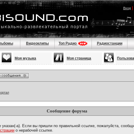
Вход
льбомы
Видеоклипы
Топ Радио
Радиостанции
Моя музыка
Моя страница
Пользов
портал
Сообщение форума
е указан(-а). Если вы пришли по правильной ссылке, пожалуйста, сообщ
страции
о нерабочей ссылке.