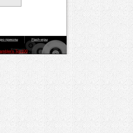
део приколы
Flash-игры