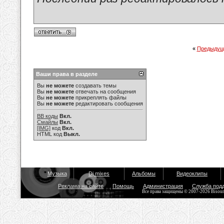
«
Предыдущ
Ваши права в разделе
Вы
не можете
создавать темы
Вы
не можете
отвечать на сообщения
Вы
не можете
прикреплять файлы
Вы
не можете
редактировать сообщения
BB коды
Вкл.
Смайлы
Вкл.
[IMG]
код
Вкл.
HTML код
Выкл.
Музыка
Dj mixes
Альбомы
Видеоклипы
Реклама на сайте
Помощь
Администрация
Служба под
Все права защищены © 2007-2026 Bisou