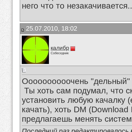
него что то незакачивается..
25.07.2010, 18:02
калибр
Собеседник
Оооооооооочень "дельный" с
Ты хоть сам подумал, что с
установить любую качалку 
качать), хоть DM (Download 
предлагаешь менять систему
Последний раз редактировалось к