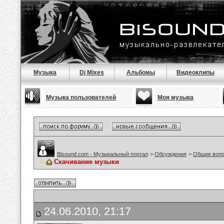
Музыка
Dj Mixes
Альбомы
Видеоклипы
Музыка пользователей
Моя музыка
Bisound.com - Музыкальный портал
>
Обсуждения
>
Общие воп
Скачивание музыки
24.06.2010, 21:17