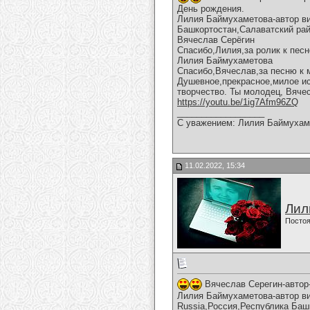
День рождения.
Лилия Баймухаметова-автор вид
Башкортостан,Салаватский ра
Вячеслав Серёгин
Спасибо,Лилия,за ролик к песн
Лилия Баймухаметова
Спасибо,Вячеслав,за песню к 
Душевное,прекрасное,милое ис
творчество. Ты молодец, Вяче
https://youtu.be/1ig7Afm96ZQ
__________________
С уважением: Лилия Баймухам
11.02.2022, 15:34
Лил
Постоя
Вячеслав Серегин-автор
Лилия Баймухаметова-автор ви
Russia,Россия,Республика Баш