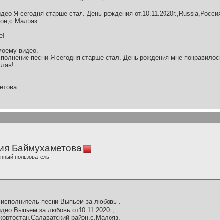
ео Я сегодня старше стал. День рождения от.10.11.2020г.,Russia,Росси
йон,с.Малояз
е!
моему видео.
полнение песни Я сегодня старше стал. День рождения мне понравилос
слав!
етова
ия Баймухаметова
нный пользователь
-исполнитель песни Выпьем за любовь .
део Выпьем за любовь от10.11.2020г.,
кортостан,Салаватский район,с.Малояз.