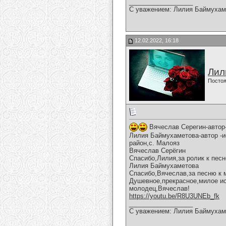
__________________
С уважением: Лилия Баймухам
12.02.2022, 16:18
Лил
Постоя
Вячеслав Серегин-автор
Лилия Баймухаметова-автор -и
район,с. Малояз
Вячеслав Серёгин
Спасибо,Лилия,за ролик к песн
Лилия Баймухаметова
Спасибо,Вячеслав,за песню к 
Душевное,прекрасное,милое ис
молодец,Вячеслав!
https://youtu.be/R8U3UNEb_fk
__________________
С уважением: Лилия Баймухам