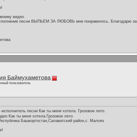
е!
 моему видео.
сполнение песни ВЫПЬЕМ ЗА ЛЮБОВЬ мне понравилось. Благодарю за п
етова
ия Баймухаметова
нный пользователь
-исполнитель песни Как ты меня хотела. Грозовое лето.
део Как ты меня хотела.Грозовое лето
 ,Республика Башкортостан,Салаватский район,с. Малояз
е!