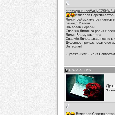
https://youtu.be/WgJyGZ5HWBU
Вячеслав Серегин-автор-
Лилия Баймухаметова -автор в
район,с.Малояз
Вячеслав Серёгин
Спасибо,Лилия,за ролик к песн
Лилия Баймухаметова
Спасибо,Вячеслав,за песню к 
Душевное,прекрасное,милое ис
Вячеслав!
__________________
С уважением: Лилия Баймухам
11.02.2022, 14:36
Лил
Постоя
Вячеслав Серегин-автор-