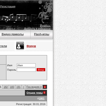
|
Регистрация
Помощь
Добавить в избранное
Видео приколы
Flash-игры
атели
Форум
Имя
Пароль
1
182
183
191
>
Последняя
»
Опции темы
#
1801
Регистрация: 30.01.2016