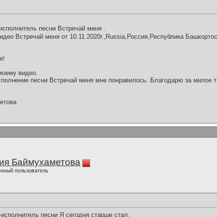
исполнитель песни Встречай меня .
идео Встречай меня от 10.11.2020г.,Russia,Россия,Республика Башкорто
е!
моему видео.
полнение песни Встречай меня мне понравилось. Благодарю за милое т
етова
ия Баймухаметова
нный пользователь
исполнитель песни Я сегодня старше стал.