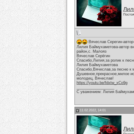
Лил
Постоя
Вячеслав Серегин-автор-
Лилия Баймухаметова-автор вид
район,с. Малояз
Вячеслав Серёгин
Спасибо,Лилия,за ролик к песн
Лилия Баймухаметова
Спасибо,Вячеслав,за песню к 
Душевное,прекрасное,милое ис
молодец, Вячеслав!
https://youtu.be/fdxtw_xCo9g
__________________
С уважением: Лилия Баймухам
11.02.2022, 14:01
Лил