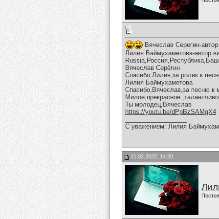
Постоя
Вячеслав Серегин-автор
Лилия Баймухаметова-автор ви
Russia,Россия,Республика,Баш
Вячеслав Серёгин
Спасибо,Лилия,за ролик к песн
Лилия Баймухаметова
Спасибо,Вячеслав,за песню к 
Милое,прекрасное ,талантливо
Ты молодец,Вячеслав
https://youtu.be/dPpBzSAMgX4
__________________
С уважением: Лилия Баймухам
11.02.2022, 14:20
Лил
Постоя