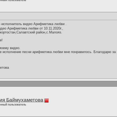
нный пользователь
 -исполнитель видео Арифметика любви .
део Арифметика любви от 10.11.2020г.,
кортостан,Салавтский район,с.Малояз.
е!
моему видео.
е исполнение песни арифметика любви мне понравилось. Благодарю за 
етова
ия Баймухаметова
нный пользователь