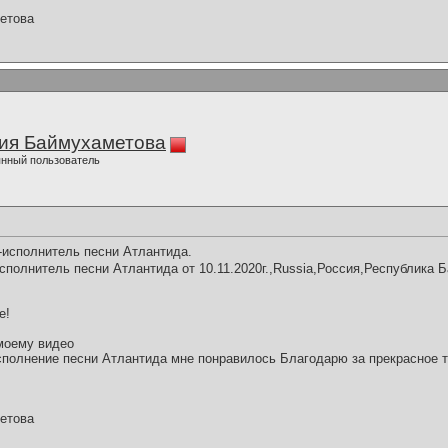
етова
ия Баймухаметова
нный пользователь
-исполнитель песни Атлантида.
сполнитель песни Атлантида от 10.11.2020г.,Russia,Россия,Республика 
е!
моему видео
полнение песни Атлантида мне понравилось Благодарю за прекрасное 
етова