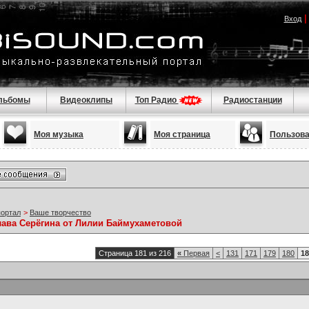
Вход
льбомы
Видеоклипы
Топ Радио
Радиостанции
Моя музыка
Моя страница
Пользов
портал
>
Ваше творчество
лава Серёгина от Лилии Баймухаметовой
Страница 181 из 216
«
Первая
<
131
171
179
180
18