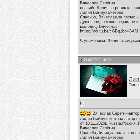
Вячеслав Серёгин
спасибо,Лилия,за ролик к песн
Лилия Баймухаметова
Спасибо, Вячеслав,за песню к
Душевное,прекрасное,милое и
молодец, Вячеслав!
https://youtu.be/cGBq1bo4GAM
__________________
С уважением: Лилия Баймухам
11.02.2022, 16:40
Лил
Постоя
Вячеслав Серегин-автор 
Лилия Баймухаметова-автор ви
от 10.11.2020г.,Russia,Россия
Вячеслав Серёгин
Спасибо,Лилия,за ролик к песн
Лилия Баймухаметова