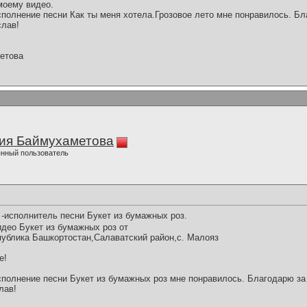
моему видео.
полнение песни Как ты меня хотела.Грозовое лето мне понравилось. Бл
слав!
етова
ия Баймухаметова
нный пользователь
-исполнитель песни Букет из бумажных роз.
део Букет из бумажных роз от
спублика Башкортостан,Салаватский район,с. Малояз
е!
полнение песни Букет из бумажных роз мне понравилось. Благодарю за 
лав!