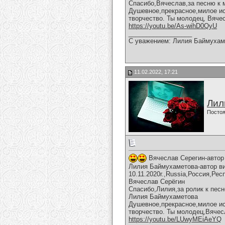
Спасибо,Вячеслав,за песню к 
Душевное,прекрасное,милое ис
творчество. Ты молодец, Вяче
https://youtu.be/As-wihD0QyU
__________________
С уважением: Лилия Баймухам
11.02.2022, 17:21
Лил
Постоя
Вячеслав Серегин-автор 
Лилия Баймухаметова-автор ви
10.11.2020г.,Russia,Россия,Ре
Вячеслав Серёгин
Спасибо,Лилия,за ролик к песн
Лилия Баймухаметова
Душевное,прекрасное,милое ис
творчество. Ты молодец,Вячес
https://youtu.be/LUwyMEiAeYQ