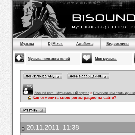
Музыка
Dj Mixes
Альбомы
Видеоклипы
Музыка пользователей
Моя музыка
Bisound.com - Музыкальный портал
>
Помогите нам стать лучше
Как отменить свою регистрацию на сайте?
20.11.2011, 11:38