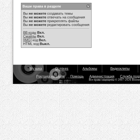
Ваши права в разделе
Вы
не можете
создавать темы
Вы
не можете
отвечать на сообщения
Вы
не можете
прикреплять файлы
Вы
не можете
редактировать сообщения
BB коды
Вкл.
Смайлы
Вкл.
[IMG]
код
Вкл.
HTML код
Выкл.
Музыка
Dj mixes
Альбомы
Видеоклипы
Реклама на сайте
Помощь
Администрация
Служба под
Все права защищены © 2007-2026 Bisou